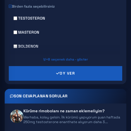
Birden fazla seçebilirsiniz
TESTOSTERON
MASTERON
BOLDENON
+8 seçenek daha · göster
DECA DURABOLIN
OY VER
PRIMABOLAN
TRENBOLONE
SON CEVAPLANAN SORULAR
CLENBUTEROL
Kürüme rimobolanı ne zaman eklemeliyim?
YOHIMBINE
Merhaba, kolay gelsin. İlk kürümü yapıyorum şuan haftada
250mg testosterone enanthate alıyorum daha 3.…
WINSTROL