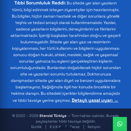
Tıbbi Sorumluluk Reddi:
Bu sitede yer alan yazıların
tümü, bilgi edinmek isteyen ziyaretçiler için hazırlanmıştır.
Bu bilgiler, hiçbir zaman hastalık ve diğer sorunlara yönelik
teşhis ve tedavi amaçlı olarak kullanılmamalıdır. Yazılar,
sadece yazarların bilgilerini, deneyimlerini ve fikirlerini
aktarmaktadır. İçeriği başkaları tarafından doğru ve geçerli
bulunmayabilir. Sitede yer alan yazı ve resimlerin
kopyalanması, her türlü kullanımı ve bilgilerin uygulanması
sonucu doğan hukuki, ahlaki, mesleki, sağlık ve yaşamsal
sorunlar yalnızca bu eylemi gerçekleştiren kişilerin
sorumluluğundadır. Bunlardan doğabilecek hiçbir sorundan
site ve yazarları sorumlu tutulamaz. Doktorunuza
danışmadan sitede yer alan diyet ve benzeri uygulamalara
başlamayınız. Sağlığınızla ilgili her konuda öncelikle bir
hekime danışın. Bu sitedeki içerikler bilgilendirme amaçlıdır
Detaylı yasal uyarı →
ve tıbbi tavsiye yerine geçmez.
© 2020 – 2026
Steroid Türkiye
— Tüm hakları saklıdır. Burada
paylaşılanlar tıbbi tavsiye değildir.
Gizlilik
K.V.K.K.
Çerez
İletişim