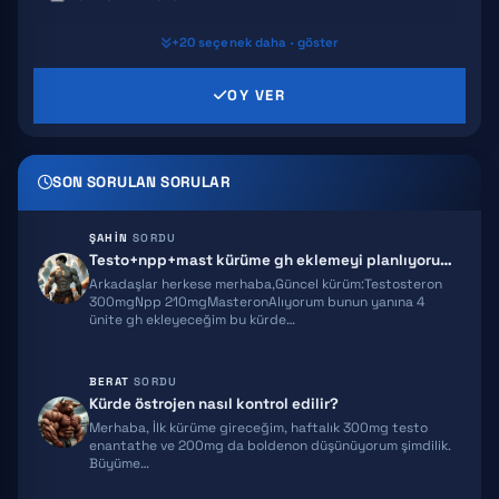
GHRP 6
+20 seçenek daha · göster
GHRP 2
OY VER
AICAR
SON SORULAN SORULAR
HEXARELIN
SERMORELIN
ŞAHIN
SORDU
Testo+npp+mast kürüme gh eklemeyi planlıyorum ekstra önerileriniz olur…
MOCT-C
Arkadaşlar herkese merhaba,Güncel kürüm:Testosteron
300mgNpp 210mgMasteronAlıyorum bunun yanına 4
ünite gh ekleyeceğim bu kürde…
IPT 141
BPC 157
BERAT
SORDU
Kürde östrojen nasıl kontrol edilir?
TB500
Merhaba, İlk kürüme gireceğim, haftalık 300mg testo
enantathe ve 200mg da boldenon düşünüyorum şimdilik.
TRIPTORELIN
Büyüme…