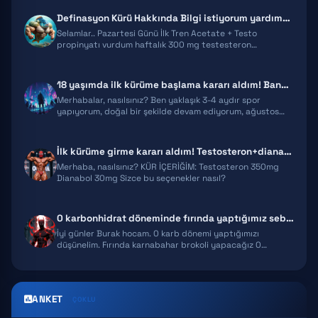
Definasyon Kürü Hakkında Bilgi istiyorum yardımcı Olurmusunuz?
DIANABOL
Selamlar.. Pazartesi Günü İlk Tren Acetate + Testo
propinyatı vurdum haftalık 300 mg testesteron…
OXANDROLONE
18 yaşımda ilk kürüme başlama kararı aldım! Bana yardımcı olur musunuz…
Merhabalar, nasılsınız? Ben yaklaşık 3-4 aydır spor
yapıyorum, doğal bir şekilde devam ediyorum, ağustos…
İlk kürüme girme kararı aldım! Testosteron+dianabol seçenekleri hk.
Merhaba, nasılsınız? KÜR İÇERİĞİM: Testosteron 350mg
Dianabol 30mg Sizce bu seçenekler nasıl?
0 karbonhidrat döneminde fırında yaptığımız sebzelerin karbonhidrat de…
İyi günler Burak hocam. 0 karb dönemi yaptığımızı
düşünelim. Fırında karnabahar brokoli yapacağız 0…
ANKET
ÇOKLU