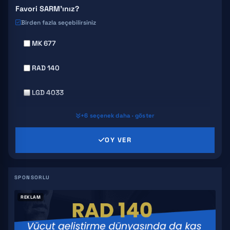
Favori SARM'ınız?
Birden fazla seçebilirsiniz
MK 677
RAD 140
LGD 4033
+6 seçenek daha · göster
MK 2866
OY VER
SR 9009
GW 501516
S4
REKLAM
YK 11