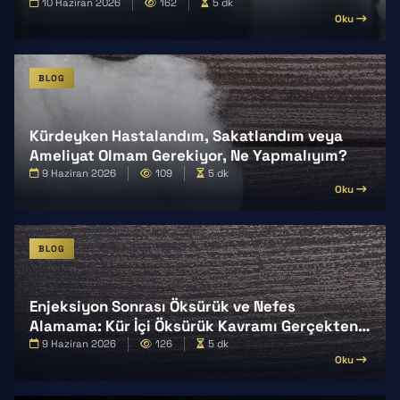
10 Haziran 2026
162
5 dk
Oku
BLOG
Kürdeyken Hastalandım, Sakatlandım veya
Ameliyat Olmam Gerekiyor, Ne Yapmalıyım?
9 Haziran 2026
109
5 dk
Oku
BLOG
Enjeksiyon Sonrası Öksürük ve Nefes
Alamama: Kür İçi Öksürük Kavramı Gerçekten
Var mı?
9 Haziran 2026
126
5 dk
Oku