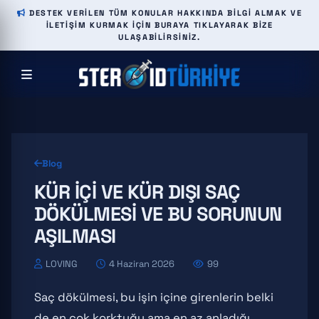
DESTEK VERILEN TÜM KONULAR HAKKINDA BILGI ALMAK VE
ILETIŞIM KURMAK IÇIN BURAYA TIKLAYARAK BIZE
ULAŞABILIRSINIZ.
Blog
KÜR İÇI VE KÜR DIŞI SAÇ
DÖKÜLMESI VE BU SORUNUN
AŞILMASI
LOVING
4 Haziran 2026
99
Saç dökülmesi, bu işin içine girenlerin belki
de en çok korktuğu ama en az anladığı