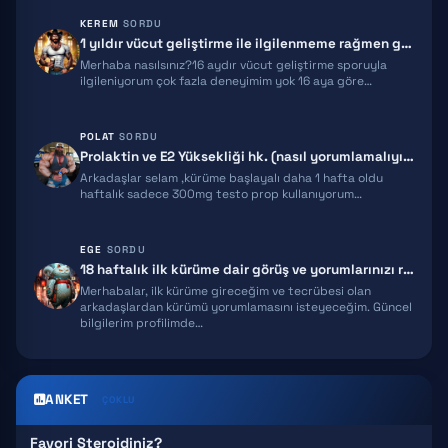
RETATRUTIDE
KEREM
SORDU
1 yıldır vücut geliştirme ile ilgilenmeme rağmen gelişimim yeterli gel…
ACE031
Merhaba nasılsınız?16 aydır vücut geliştirme sporuyla
ilgileniyorum çok fazla deneyimim yok 16 aya göre…
HGH FRAGMENT
GNRH
POLAT
SORDU
Prolaktin ve E2 Yüksekliği hk. (nasıl yorumlamalıyım)
MGF
Arkadaşlar selam ,kürüme başlayalı daha 1 hafta oldu
haftalık sadece 300mg testo prop kullanıyorum…
IPAMORELIN
EGE
SORDU
MELANOTAN 2
18 haftalık ilk kürüme dair görüş ve yorumlarınızı rica ediyorum!
Merhabalar, ilk kürüme gireceğim ve tecrübesi olan
EPITALON
arkadaşlardan kürümü yorumlamasını isteyeceğim. Güncel
bilgilerim profilimde…
SNAP 8
GHK-CU
ANKET
ÇOKLU
Favori Steroidiniz?