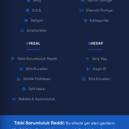
Blog
Sarms Türkiye
S.S.S.
Steroid Türkiye
İletişim
Kategoriler
İstatistikler
YASAL
HESAP
Tıbbi Sorumluluk Reddi
Giriş Yap
Site Kuralları
Kayıt Ol
Gizlilik Politikası
Site Kuralları
Telif Hakkı
Reklam & Sponsorluk
Tıbbi Sorumluluk Reddi:
Bu sitede yer alan yazıların