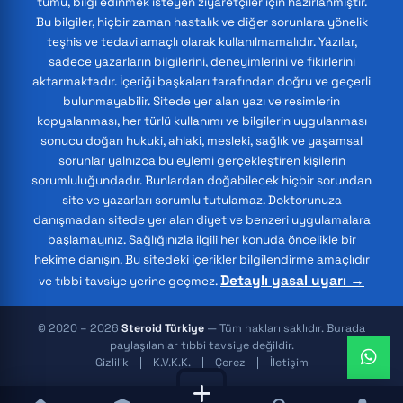
tümü, bilgi edinmek isteyen ziyaretçiler için hazırlanmıştır.
Bu bilgiler, hiçbir zaman hastalık ve diğer sorunlara yönelik
teşhis ve tedavi amaçlı olarak kullanılmamalıdır. Yazılar,
sadece yazarların bilgilerini, deneyimlerini ve fikirlerini
aktarmaktadır. İçeriği başkaları tarafından doğru ve geçerli
bulunmayabilir. Sitede yer alan yazı ve resimlerin
kopyalanması, her türlü kullanımı ve bilgilerin uygulanması
sonucu doğan hukuki, ahlaki, mesleki, sağlık ve yaşamsal
sorunlar yalnızca bu eylemi gerçekleştiren kişilerin
sorumluluğundadır. Bunlardan doğabilecek hiçbir sorundan
site ve yazarları sorumlu tutulamaz. Doktorunuza
danışmadan sitede yer alan diyet ve benzeri uygulamalara
başlamayınız. Sağlığınızla ilgili her konuda öncelikle bir
hekime danışın. Bu sitedeki içerikler bilgilendirme amaçlıdır
Detaylı yasal uyarı →
ve tıbbi tavsiye yerine geçmez.
© 2020 – 2026
Steroid Türkiye
— Tüm hakları saklıdır. Burada
paylaşılanlar tıbbi tavsiye değildir.
Gizlilik
K.V.K.K.
Çerez
İletişim