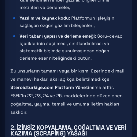
kaleme alınan rehber yazılar, bilgilendirme
metinleri ve derlemeler,
Yazılım ve kaynak kodu:
Platformun işleyişini
sağlayan özgün yazılım bileşenleri,
Veri tabanı yapısı ve derleme emeği:
Soru-cevap
içeriklerinin seçilmesi, sınıflandırılması ve
sistematik biçimde sunulmasından doğan
derleme eser niteliğindeki bütün.
Bu unsurların tamamı veya bir kısmı üzerindeki mali
ve manevi haklar, aksi açıkça belirtilmedikçe
Steroidturkiye.com Platform Yönetimi
'ne aittir.
FSEK'in 22, 23, 24 ve 25. maddelerinde düzenlenen
çoğaltma, yayma, temsil ve umuma iletim hakları
saklıdır.
2. İZINSIZ KOPYALAMA, ÇOĞALTMA VE VERI
KAZIMA (SCRAPING) YASAĞI