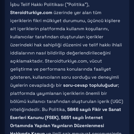
İşbu Telif Hakkı Politikası ("Politika"),
Steroidturkiye.com
üzerinde yer alan tüm
içeriklerin fikri mülkiyet durumunu, üçüncü kişilere
ait içeriklerin platformda kullanım koşullarını,
kullanıcılar tarafından oluşturulan içerikler
üzerindeki hak sahipliği düzenini ve telif hakkı ihlali
iddialarının nasıl bildirilip değerlendirileceğini
açıklamaktadır. Steroidturkiye.com, vücut
geliştirme ve performans konularında faaliyet
gösteren, kullanıcıların soru sorduğu ve deneyimli
üyelerin cevapladığı bir
soru-cevap topluluğudur
;
platformda yayımlanan içeriklerin önemli bir
bölümü kullanıcı tarafından oluşturulan içerik (UGC)
niteliğindedir. Bu Politika,
5846 sayılı Fikir ve Sanat
Eserleri Kanunu (FSEK)
,
5651 sayılı İnternet
Ortamında Yapılan Yayınların Düzenlenmesi
Hakkında Kanun
ve ilgili sair mevzuat çerçevesinde