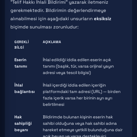
"Telif Hakkı İhlali Bildirimi" yazarak iletmeniz
gerekmektedir. Bildirimin değerlendirmeye
alınabilmesi için aşağıdaki unsurların
eksiksiz
biçimde sunulması zorunludur:
GEREKLI
AÇIKLAMA
BILGI
Eserin
İhlal edildiği iddia edilen eserin açık
tanımı
tanımı (başlık, tür, varsa orijinal yayın
adresi veya tescil bilgisi)
İhlal
İhlali içerdiği iddia edilen içeriğin
bağlantısı
platformdaki tam adresi (URL) — birden
fazla içerik varsa her birinin ayrı ayrı
belirtilmesi
Hak
Bildirimde bulunan kişinin eserin hak
sahipliği
sahibi olduğuna veya hak sahibi adına
beyanı
hareket etmeye yetkili bulunduğuna dair
açık beyan ve varsa destekleyici