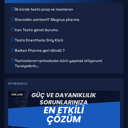
İlk kürde testo prop ve masteron
Steroidim sahtemi? Magnus pharma
Iran Testo genel durumu
Testo Enanthate Only Kürü
Balkan Pharma geri döndü ?
Testosteron+primobolan kürü yapmak istiyorum!
Tavsiyelerin…
REKLAM