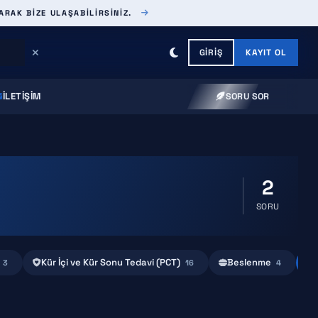
ARAK BIZE ULAŞABILIRSINIZ.
GIRIŞ
KAYIT OL
İLETIŞIM
SORU SOR
2
SORU
Kür İçi ve Kür Sonu Tedavi (PCT)
Beslenme
3
16
4