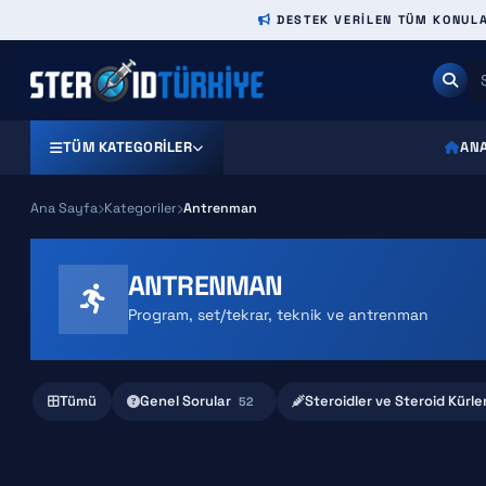
DESTEK VERILEN TÜM KONULAR
TÜM KATEGORILER
AN
Ana Sayfa
Kategoriler
Antrenman
ANTRENMAN
Program, set/tekrar, teknik ve antrenman
Tümü
Genel Sorular
Steroidler ve Steroid Kürler
52