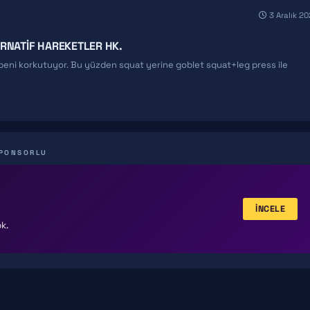
3 Aralık 2
RNATIF HAREKETLER HK.
beni korkutuyor. Bu yüzden squat yerine goblet squat+leg press ile
PONSORLU
İNCELE
k.