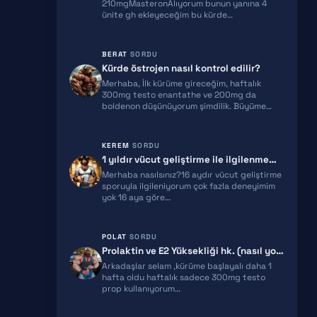
210mgMasteronAlıyorum bunun yanına 4
IPT 141
ünite gh ekleyeceğim bu kürde…
BPC 157
BERAT
SORDU
TB500
Kürde östrojen nasıl kontrol edilir?
Merhaba, İlk kürüme gireceğim, haftalık
TRIPTORELIN
300mg testo enantathe ve 200mg da
boldenon düşünüyorum şimdilik. Büyüme…
RETATRUTIDE
KEREM
SORDU
ACE031
1 yıldır vücut geliştirme ile ilgilenmeme rağmen gelişimim yeterli gel…
Merhaba nasılsınız?16 aydır vücut geliştirme
HGH FRAGMENT
sporuyla ilgileniyorum çok fazla deneyimim
yok 16 aya göre…
GNRH
POLAT
SORDU
MGF
Prolaktin ve E2 Yüksekliği hk. (nasıl yorumlamalıyım)
Arkadaşlar selam ,kürüme başlayalı daha 1
IPAMORELIN
hafta oldu haftalık sadece 300mg testo
prop kullanıyorum…
MELANOTAN 2