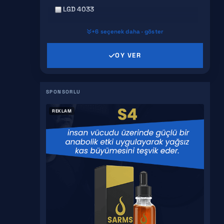
LGD 4033
+6 seçenek daha · göster
MK 2866
OY VER
SR 9009
GW 501516
S4
REKLAM
YK 11
S 23