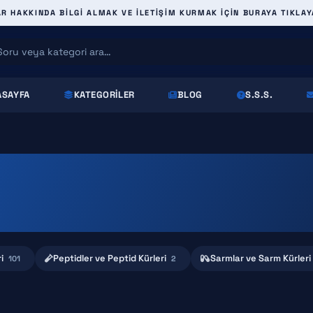
 HAKKINDA BILGI ALMAK VE ILETIŞIM KURMAK IÇIN BURAYA TIKLAY
ASAYFA
KATEGORILER
BLOG
S.S.S.
i
Peptidler ve Peptid Kürleri
Sarmlar ve Sarm Kürleri
101
2