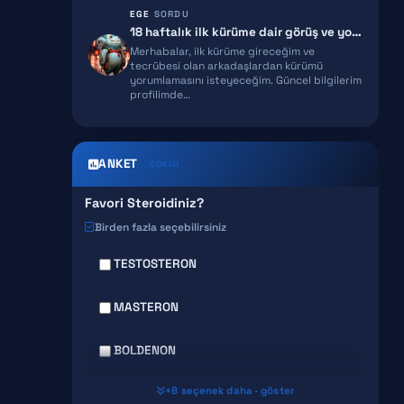
EGE
SORDU
EPITALON
18 haftalık ilk kürüme dair görüş ve yorumlarınızı rica ediyorum!
Merhabalar, ilk kürüme gireceğim ve
SNAP 8
tecrübesi olan arkadaşlardan kürümü
yorumlamasını isteyeceğim. Güncel bilgilerim
GHK-CU
profilimde…
ANKET
ÇOKLU
Favori Steroidiniz?
Birden fazla seçebilirsiniz
TESTOSTERON
MASTERON
BOLDENON
+8 seçenek daha · göster
DECA DURABOLIN