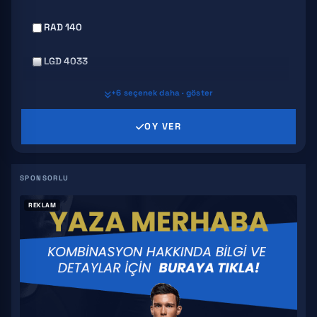
RAD 140
LGD 4033
+6 seçenek daha · göster
MK 2866
OY VER
SR 9009
GW 501516
S4
REKLAM
YK 11
S 23