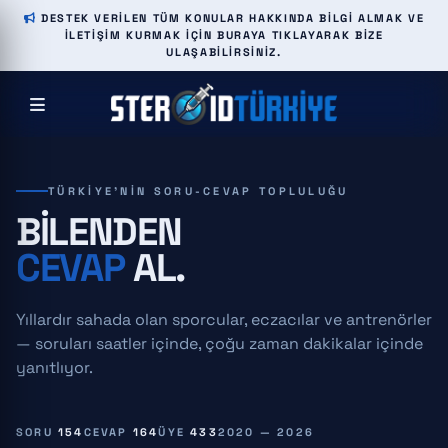
DESTEK VERILEN TÜM KONULAR HAKKINDA BILGI ALMAK VE
ILETIŞIM KURMAK IÇIN BURAYA TIKLAYARAK BIZE
ULAŞABILIRSINIZ.
TÜRKIYE'NIN SORU-CEVAP TOPLULUĞU
BILENDEN
CEVAP
AL.
Yıllardır sahada olan sporcular, eczacılar ve antrenörler
— soruları saatler içinde, çoğu zaman dakikalar içinde
yanıtlıyor.
SORU
154
CEVAP
164
ÜYE
433
2020 — 2026