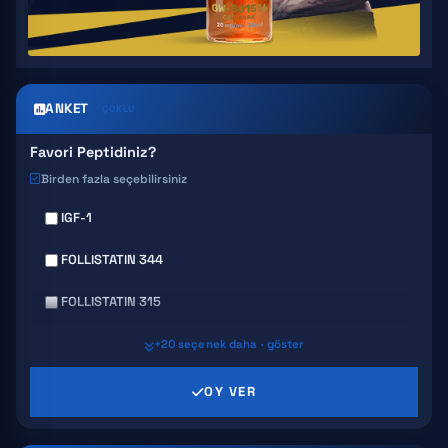
ANKET
ÇOKLU
Favori Peptidiniz?
Birden fazla seçebilirsiniz
IGF-1
FOLLISTATIN 344
FOLLISTATIN 315
GHRP 6
+20 seçenek daha · göster
GHRP 2
OY VER
AICAR