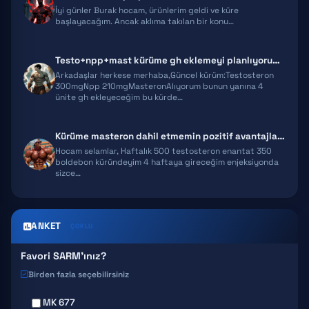
İyi günler Burak hocam, ürünlerim geldi ve küre
başlayacağım. Ancak aklıma takılan bir konu…
Testo+npp+mast kürüme gh eklemeyi planlıyorum ekstra önerileriniz olur…
Arkadaşlar herkese merhaba,Güncel kürüm:Testosteron
300mgNpp 210mgMasteronAlıyorum bunun yanına 4
ünite gh ekleyeceğim bu kürde…
Kürüme masteron dahil etmemin pozitif avantajları neler olur?
Hocam selamlar, Haftalık 500 testosteron enantat 350
boldebon küründeyim 4 haftaya gireceğim enjeksiyonda
sizce…
ANKET
ÇOKLU
Favori SARM'ınız?
Birden fazla seçebilirsiniz
MK 677