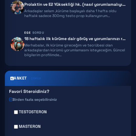
Prolaktin ve E2 Yüksekliği hk. (nasıl yorumlamalıyım)
MGF
Arkadaşlar selam ,kürüme başlayalı daha 1 hafta oldu
haftalık sadece 300mg testo prop kullanıyorum…
IPAMORELIN
EGE
SORDU
MELANOTAN 2
18 haftalık ilk kürüme dair görüş ve yorumlarınızı rica ediyorum!
Merhabalar, ilk kürüme gireceğim ve tecrübesi olan
EPITALON
arkadaşlardan kürümü yorumlamasını isteyeceğim. Güncel
bilgilerim profilimde…
SNAP 8
GHK-CU
ANKET
ÇOKLU
Favori Steroidiniz?
Birden fazla seçebilirsiniz
TESTOSTERON
MASTERON