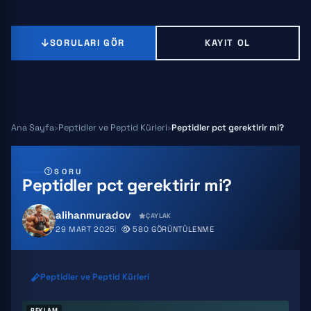
SORULARI GÖR
KAYIT OL
Ana Sayfa
Peptidler ve Peptid Kürleri
Peptidler pct gerektirir mi?
SORU
Peptidler pct gerektirir mi?
alihanmuradov
ÇAYLAK
29 MART 2025
580 GÖRÜNTÜLENME
Peptidler ve Peptid Kürleri
REKLAM