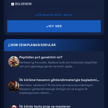
BOLDENON
+8 seçenek daha · göster
DECA DURABOLIN
OY VER
PRIMABOLAN
TRENBOLONE
SON CEVAPLANAN SORULAR
CLENBUTEROL
Peptidler pct gerektirir mi?
YOHIMBINE
Herkese iyi forumlar, Sadece bulk için kullanılan peptitler
için pct yapmaya gerek varmıdır yada…
WINSTROL
İlk kürüme hocamın yönlendirmeleriyle başladım! Tavsiye ve öneriler hk…
DIANABOL
Merhaba, nasılsınız? İlk kürüme girmiş bulunmaktayım.
Hocamın yönlendirmesiyle ilerliyorum ve bugün ilk
enjeksiyonumu oldum.…
OXANDROLONE
İlk kürde testo prop ve masteron