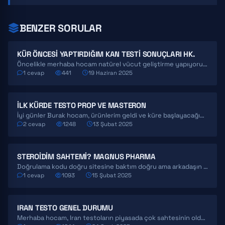
BENZER SORULAR
KÜR ÖNCESI YAPTIRDIĞIM KAN TESTI SONUÇLARI HK.
Öncelikle merhaba hocam natürel vücut geliştirme yapıyorum kontrol amaçlı hormonlarıma baktırdım bazı günler göğüste batma hissi…
1 cevap
441
19 Haziran 2025
İLK KÜRDE TESTO PROP VE MASTERON
İyi günler Burak hocam, ürünlerim geldi ve küre başlayacağım. Ancak aklıma takılan bir konu var. Kür…
2 cevap
1248
13 Şubat 2025
STEROIDIM SAHTEMI? MAGNUS PHARMA
Doğrulama kodu doğru sitesine baktım doğru ama arkadaşın biri " içi tam dolu değilde sahtedir içi…
1 cevap
1093
15 Şubat 2025
IRAN TESTO GENEL DURUMU
Merhaba hocam, Iran testoların piyasada çok sahtesinin olduğunu söylüyorlar. Bu durum hakkında sizden bir fikir alabilir…