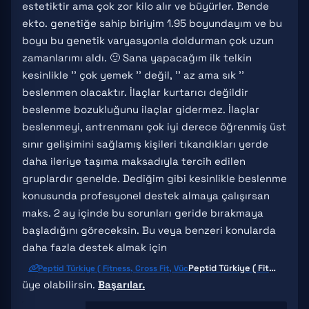
estetiktir ama çok zor kilo alır ve büyürler. Bende
ekto. genetiğe sahip biriyim 1.95 boyundayım ve bu
boyu bu genetik varyasyonla doldurman çok uzun
zamanlarımı aldı. 🙂 Sana yapacağım ilk telkin
kesinlikle '' çok yemek '' değil, '' az ama sık ''
beslenmen olacaktır. İlaçlar kurtarıcı değildir
beslenme bozukluğunu ilaçlar gidermez. İlaçlar
beslenmeyi, antrenmanı çok iyi derece öğrenmiş üst
sınır gelişimini sağlamış kişileri tıkandıkları yerde
daha ileriye taşıma maksadıyla tercih edilen
gruplardır genelde. Dediğim gibi kesinlikle beslenme
konusunda profesyonel destek almaya çalışırsan
maks. 2 ay içinde bu sorunları geride bırakmaya
başladığını göreceksin. Bu veya benzeri konularda
daha fazla destek almak için
Peptid Türkiye ( Fitness, Cross Fit, Vücut Geliştirme )
Peptid Türkiye ( Fitness, Cross Fit, Vüc
üye olabilirsin.
Başarılar.