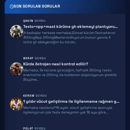
SON SORULAN SORULAR
HEXARELIN
SERMORELIN
ŞAHIN
SORDU
Testo+npp+mast kürüme gh eklemeyi planlıyorum ekstra önerileriniz olur…
MOCT-C
Arkadaşlar herkese merhaba,Güncel kürüm:Testosteron
300mgNpp 210mgMasteronAlıyorum bunun yanına 4
ünite gh ekleyeceğim bu kürde…
IPT 141
BPC 157
BERAT
SORDU
Kürde östrojen nasıl kontrol edilir?
TB500
Merhaba, İlk kürüme gireceğim, haftalık 300mg testo
enantathe ve 200mg da boldenon düşünüyorum şimdilik.
TRIPTORELIN
Büyüme…
RETATRUTIDE
KEREM
SORDU
1 yıldır vücut geliştirme ile ilgilenmeme rağmen gelişimim yeterli gel…
ACE031
Merhaba nasılsınız?16 aydır vücut geliştirme sporuyla
ilgileniyorum çok fazla deneyimim yok 16 aya göre…
HGH FRAGMENT
GNRH
POLAT
SORDU