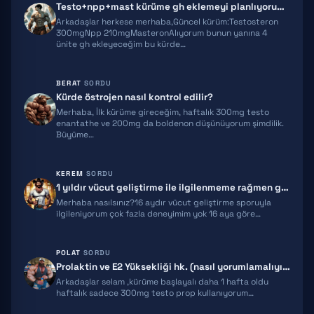
Testo+npp+mast kürüme gh eklemeyi planlıyorum ekstra önerileriniz olur…
MOCT-C
Arkadaşlar herkese merhaba,Güncel kürüm:Testosteron
300mgNpp 210mgMasteronAlıyorum bunun yanına 4
ünite gh ekleyeceğim bu kürde…
IPT 141
BPC 157
BERAT
SORDU
Kürde östrojen nasıl kontrol edilir?
TB500
Merhaba, İlk kürüme gireceğim, haftalık 300mg testo
enantathe ve 200mg da boldenon düşünüyorum şimdilik.
TRIPTORELIN
Büyüme…
RETATRUTIDE
KEREM
SORDU
1 yıldır vücut geliştirme ile ilgilenmeme rağmen gelişimim yeterli gel…
ACE031
Merhaba nasılsınız?16 aydır vücut geliştirme sporuyla
ilgileniyorum çok fazla deneyimim yok 16 aya göre…
HGH FRAGMENT
GNRH
POLAT
SORDU
Prolaktin ve E2 Yüksekliği hk. (nasıl yorumlamalıyım)
MGF
Arkadaşlar selam ,kürüme başlayalı daha 1 hafta oldu
haftalık sadece 300mg testo prop kullanıyorum…
IPAMORELIN