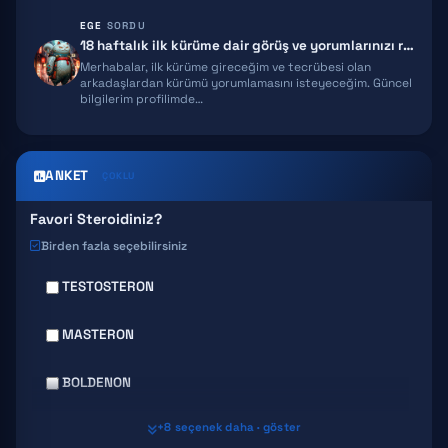
EGE
SORDU
MELANOTAN 2
18 haftalık ilk kürüme dair görüş ve yorumlarınızı rica ediyorum!
Merhabalar, ilk kürüme gireceğim ve tecrübesi olan
EPITALON
arkadaşlardan kürümü yorumlamasını isteyeceğim. Güncel
bilgilerim profilimde…
SNAP 8
GHK-CU
ANKET
ÇOKLU
Favori Steroidiniz?
Birden fazla seçebilirsiniz
TESTOSTERON
MASTERON
BOLDENON
+8 seçenek daha · göster
DECA DURABOLIN