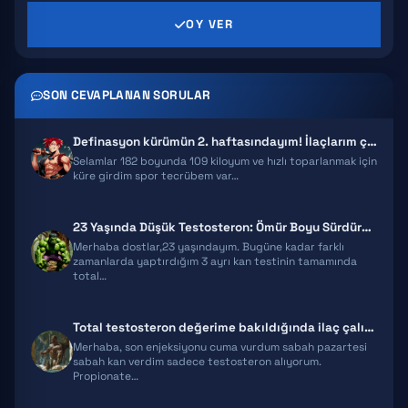
OY VER
PRIMABOLAN
TRENBOLONE
SON CEVAPLANAN SORULAR
CLENBUTEROL
Definasyon kürümün 2. haftasındayım! İlaçlarım çalışıyor mu?
YOHIMBINE
Selamlar 182 boyunda 109 kiloyum ve hızlı toparlanmak için
küre girdim spor tecrübem var…
WINSTROL
23 Yaşında Düşük Testosteron: Ömür Boyu Sürdürülebilir Sistem ve Tedar…
DIANABOL
Merhaba dostlar,23 yaşındayım. Bugüne kadar farklı
zamanlarda yaptırdığım 3 ayrı kan testinin tamamında
total…
OXANDROLONE
Total testosteron değerime bakıldığında ilaç çalışıyor diyebilir miyiz…
Merhaba, son enjeksiyonu cuma vurdum sabah pazartesi
sabah kan verdim sadece testosteron alıyorum.
Propionate…