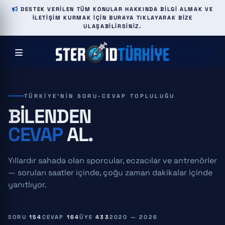
DESTEK VERILEN TÜM KONULAR HAKKINDA BILGI ALMAK VE
ILETIŞIM KURMAK IÇIN BURAYA TIKLAYARAK BIZE
ULAŞABILIRSINIZ.
TÜRKIYE'NIN SORU-CEVAP TOPLULUĞU
BILENDEN
CEVAP
AL.
Yıllardır sahada olan sporcular, eczacılar ve antrenörler
— soruları saatler içinde, çoğu zaman dakikalar içinde
yanıtlıyor.
SORU
154
CEVAP
164
ÜYE
433
2020 — 2026