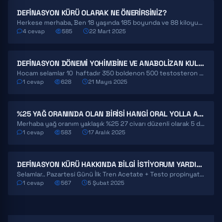
DEFINASYON KÜRÜ OLARAK NE ÖNERIRSINIZ?
Herkese merhaba, Ben 18 yaşında 185 boyunda ve 88 kiloyum yağ oranım%20 civarında yaza kadar yağ…
4 cevap
585
22 Mart 2025
DEFINASYON DÖNEMI YOHIMBINE VE ANABOLIZAN KULLANIMI
Hocam selamlar 10 haftadır 350 boldenon 500 testosteron enantat küründeyim ama bel bölgesindeki yağlanmadan dolayı definasyon…
1 cevap
628
21 Mayıs 2025
%25 YAĞ ORANINDA OLAN BIRISI HANGI ORAL YOLLA ALINAN GRUPLARLA DEFINASYON YAPMALI?
Merhaba yağ oranım yaklaşık %25 27 civarı düzenli olarak 5 defa spor salonuna gidiyorum. ORAL yöntemle…
1 cevap
583
17 Aralık 2025
DEFINASYON KÜRÜ HAKKINDA BILGI ISTIYORUM YARDIMCI OLURMUSUNUZ?
Selamlar.. Pazartesi Günü İlk Tren Acetate + Testo propinyatı vurdum haftalık 300 mg testesteron propinyat +…
1 cevap
567
5 Şubat 2025