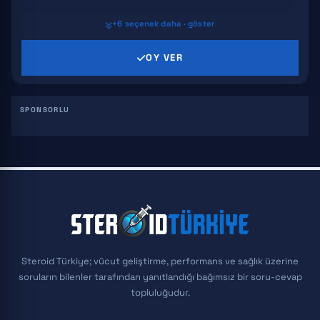
+6 seçenek daha · göster
MK 2866
OY VER
SR 9009
GW 501516
S4
REKLAM
YK 11
S 23
Steroid Türkiye; vücut geliştirme, performans ve sağlık üzerine
soruların bilenler tarafından yanıtlandığı bağımsız bir soru-cevap
topluluğudur.