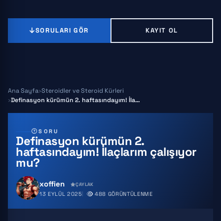
SORULARI GÖR
KAYIT OL
Ana Sayfa
Steroidler ve Steroid Kürleri
Definasyon kürümün 2. haftasındayım! İlaçlarım çalışıyor mu?
SORU
Definasyon kürümün 2.
haftasındayım! İlaçlarım çalışıyor
mu?
xoffien
ÇAYLAK
13 EYLÜL 2025
488 GÖRÜNTÜLENME