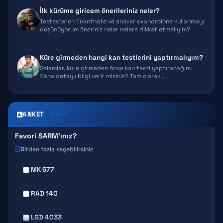
İlk kürüme giricem önerileriniz neler?
Testesteron Enanthate ve anavar oxandrolone kullanmayı
düşünüyorum öneriniz neler nelere dikkat etmeliyim?
Küre girmeden hangi kan testlerini yaptırmalıyım?
Selamlar, küre girmeden önce kan testi yaptıracağım.
Bana detaylı bilgi verir misiniz? Tam olarak…
ANKET
ÇOKLU
Favori SARM'ınız?
Birden fazla seçebilirsiniz
MK 677
RAD 140
LGD 4033