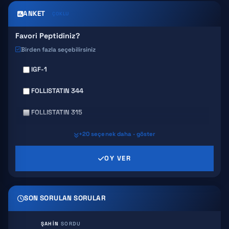
ANKET
ÇOKLU
Favori Peptidiniz?
Birden fazla seçebilirsiniz
IGF-1
FOLLISTATIN 344
FOLLISTATIN 315
GHRP 6
+20 seçenek daha · göster
GHRP 2
OY VER
AICAR
SON SORULAN SORULAR
HEXARELIN
SERMORELIN
ŞAHIN
SORDU