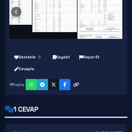
Destekle
Kaydet
Rapor Et
0
Cevapla
Paylaş
1 CEVAP