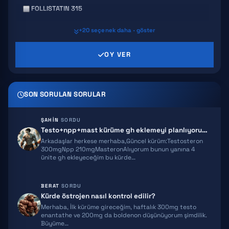
FOLLISTATIN 315
GHRP 6
+20 seçenek daha · göster
GHRP 2
OY VER
AICAR
SON SORULAN SORULAR
HEXARELIN
SERMORELIN
ŞAHIN
SORDU
Testo+npp+mast kürüme gh eklemeyi planlıyorum ekstra önerileriniz olur…
MOCT-C
Arkadaşlar herkese merhaba,Güncel kürüm:Testosteron
300mgNpp 210mgMasteronAlıyorum bunun yanına 4
ünite gh ekleyeceğim bu kürde…
IPT 141
BPC 157
BERAT
SORDU
Kürde östrojen nasıl kontrol edilir?
TB500
Merhaba, İlk kürüme gireceğim, haftalık 300mg testo
enantathe ve 200mg da boldenon düşünüyorum şimdilik.
TRIPTORELIN
Büyüme…