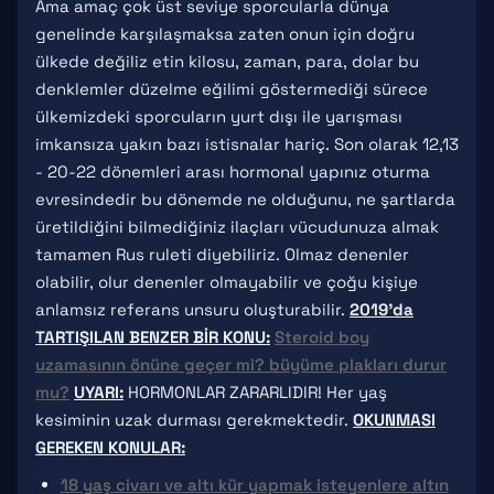
Ama amaç çok üst seviye sporcularla dünya
genelinde karşılaşmaksa zaten onun için doğru
ülkede değiliz etin kilosu, zaman, para, dolar bu
denklemler düzelme eğilimi göstermediği sürece
ülkemizdeki sporcuların yurt dışı ile yarışması
imkansıza yakın bazı istisnalar hariç. Son olarak 12,13
- 20-22 dönemleri arası hormonal yapınız oturma
evresindedir bu dönemde ne olduğunu, ne şartlarda
üretildiğini bilmediğiniz ilaçları vücudunuza almak
tamamen Rus ruleti diyebiliriz. Olmaz denenler
olabilir, olur denenler olmayabilir ve çoğu kişiye
anlamsız referans unsuru oluşturabilir.
2019'da
TARTIŞILAN BENZER BİR KONU:
Steroid boy
uzamasının önüne geçer mi? büyüme plakları durur
mu?
UYARI:
HORMONLAR ZARARLIDIR! Her yaş
kesiminin uzak durması gerekmektedir.
OKUNMASI
GEREKEN KONULAR:
18 yaş civarı ve altı kür yapmak isteyenlere altın