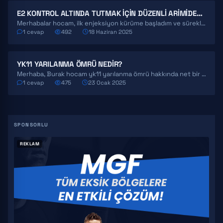
E2 KONTROL ALTINDA TUTMAK IÇIN DÜZENLI ARIMIDEX ALIMI HK.
Merhabalar hocam, ilk enjeksiyon kürüme başladım ve sürekli E2 ölçtürmenin sürdürülebilirliği sağlamak adına iyi olmadığından her…
1 cevap
492
18 Haziran 2025
YK11 YARILANMA ÖMRÜ NEDIR?
Merhaba, Burak hocam yk11 yarılanma ömrü hakkında net bir bilgi bulamadım. Sizce nedir, ne kadar sürede…
1 cevap
475
23 Ocak 2025
REKLAM