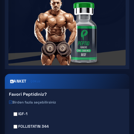
ANKET
ÇOKLU
Favori Peptidiniz?
Birden fazla seçebilirsiniz
IGF-1
FOLLISTATIN 344