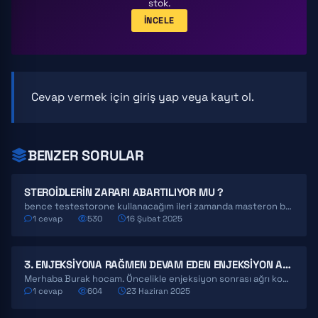
stok.
İNCELE
Cevap vermek için
giriş yap
veya
kayıt ol
.
BENZER SORULAR
STEROIDLERIN ZARARI ABARTILIYOR MU ?
bence testestorone kullanacağım ileri zamanda masteron bende normalinden fazla abartılıyor zararları nautrel olanlar siz ne düşnüüyorsunuz
1 cevap
530
16 Şubat 2025
3. ENJEKSIYONA RAĞMEN DEVAM EDEN ENJEKSIYON AĞRILARI
Merhaba Burak hocam. Öncelikle enjeksiyon sonrası ağrı konunuzu okudumda geldim fakat kafama yatmayan bazı durumlar var…
1 cevap
604
23 Haziran 2025