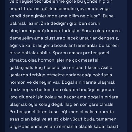
ve bireysel tecrübelerime göre bu yönde hiç bir
negatif durum gözlemlemedim çevremde veya
kendi deneyimlerimde ama bilim ne diyor?! Buna
bakmak lazım. Zira dediğim gibi ben sorun
oluşturmayacağı kanaatindeyim. Sorun oluşturacak
demeyelim ama oluşturabilecek unsurlar dengesiz,
ağır ve kalibrasyonu bozuk antrenmanlar bu süreci
biraz baltalayabilir. Sporcu amacı profesyonel
olmakta olsa hormon işlerine çok mesafeli
yaklaşmalı. Boy hususu işin en basit kısmı. Asıl o
yaşlarda terbiye etmekte zorlanacağı çok fazla
hormon ve deneyim var. Doğal sınırlarına ulaşmak
deriz hep ve herkes ben ulaştım büyüyemiyorum
işte diyerek işin kolayına kaçar ama doğal sınırlara
ulaşmak öyle kolay değil. İlaç en son çare olmalı!
Profesyonellikten kasıt eğitmen olmaksa burada
esas olan bilgi ve atletik bir vücut buda tamamen
bilgi+beslenme ve antrenmanla olacak kadar basit.