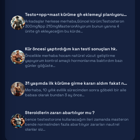
WINSTROL
Testo+npp+mast kürüme gh eklemeyi planlıyorum ekstra önerileriniz olur…
DIANABOL
Arkadaşlar herkese merhaba,Güncel kürüm:Testosteron
300mgNpp 210mgMasteronAlıyorum bunun yanına 4
ünite gh ekleyeceğim bu kürde…
OXANDROLONE
Kür öncesi yaptırdığım kan testi sonuçları hk.
Öncelikle merhaba hocam natürel vücut geliştirme
yapıyorum kontrol amaçlı hormonlarıma baktırdım bazı
günler göğüste…
31 yaşımda ilk kürüme girme kararı aldım fakat ne yapmam gerektiği kon…
Merhaba, 10 yıllık evlilik sürecimden sonra göbekli bir aile
babası olarak bundan 3 ay önce…
Steroidlerin zararı abartılıyor mu ?
bence testestorone kullanacağım ileri zamanda masteron
bende normalinden fazla abartılıyor zararları nautrel
olanlar siz…