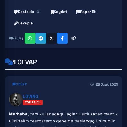
Destekle
Kaydet
Rapor Et
0
Cevapla
Paylaş
1 CEVAP
28 Ocak 2025
CEVAP
LOVING
YÖNETICI
Merhaba,
Yani kullanacağı ilaçlar kısıtlı zaten mantık
yürütelim testosteron genelde başlangıç ürünüdür