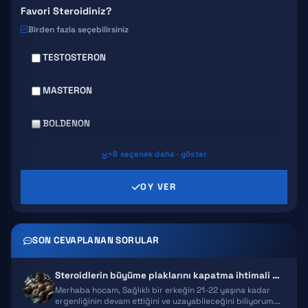
Favori Steroidiniz?
Birden fazla seçebilirsiniz
TESTOSTERON
MASTERON
BOLDENON
+8 seçenek daha · göster
DECA DURABOLIN
OY VER
PRIMABOLAN
TRENBOLONE
SON CEVAPLANAN SORULAR
CLENBUTEROL
Steroidlerin büyüme plaklarını kapatma ihtimali nedir?
YOHIMBINE
Merhaba hocam, Sağlıklı bir erkeğin 21-22 yaşına kadar
ergenliğinin devam ettiğini ve uzayabileceğini biliyorum.…