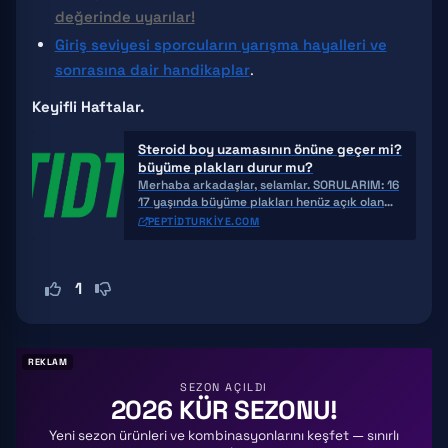
değerinde uyarılar!
Giriş seviyesi sporcuların yarışma hayalleri ve
sonrasına dair handikaplar
.
Keyifli Haftalar.
Steroid boy uzamasının önüne geçer mi?
büyüme plakları durur mu?
Merhaba arkadaşlar, selamlar. SORULARIM: 16
17 yaşında büyüme plakları henüz açık olan
biri steroid kürü yaparsa kür içindeyken b
PEPTIDTURKIYE.COM
1
REKLAM
SEZON AÇILDI
2026 KÜR SEZONU!
Yeni sezon ürünleri ve kombinasyonlarını keşfet — sınırlı