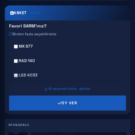
ANKET
ÇOKLU
Favori SARM'ınız?
Birden fazla seçebilirsiniz
MK 677
RAD 140
LGD 4033
+6 seçenek daha · göster
MK 2866
OY VER
SR 9009
GW 501516
S4