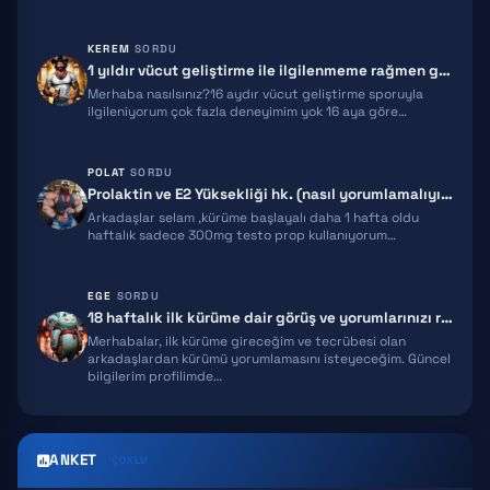
RETATRUTIDE
KEREM
SORDU
1 yıldır vücut geliştirme ile ilgilenmeme rağmen gelişimim yeterli gel…
ACE031
Merhaba nasılsınız?16 aydır vücut geliştirme sporuyla
ilgileniyorum çok fazla deneyimim yok 16 aya göre…
HGH FRAGMENT
GNRH
POLAT
SORDU
Prolaktin ve E2 Yüksekliği hk. (nasıl yorumlamalıyım)
MGF
Arkadaşlar selam ,kürüme başlayalı daha 1 hafta oldu
haftalık sadece 300mg testo prop kullanıyorum…
IPAMORELIN
EGE
SORDU
MELANOTAN 2
18 haftalık ilk kürüme dair görüş ve yorumlarınızı rica ediyorum!
Merhabalar, ilk kürüme gireceğim ve tecrübesi olan
EPITALON
arkadaşlardan kürümü yorumlamasını isteyeceğim. Güncel
bilgilerim profilimde…
SNAP 8
GHK-CU
ANKET
ÇOKLU