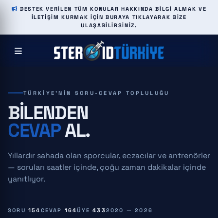
DESTEK VERILEN TÜM KONULAR HAKKINDA BILGI ALMAK VE
ILETIŞIM KURMAK IÇIN BURAYA TIKLAYARAK BIZE
ULAŞABILIRSINIZ.
TÜRKIYE'NIN SORU-CEVAP TOPLULUĞU
BILENDEN
CEVAP
AL.
Yıllardır sahada olan sporcular, eczacılar ve antrenörler
— soruları saatler içinde, çoğu zaman dakikalar içinde
yanıtlıyor.
SORU
154
CEVAP
164
ÜYE
433
2020 — 2026