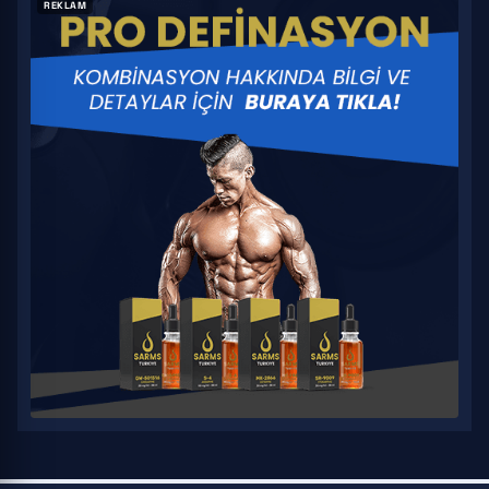
REKLAM
YK 11
S 23