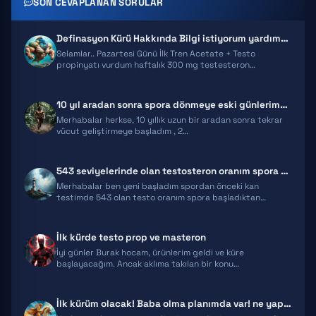
SON CEVAPLANAN SORULAR
CLENBUTEROL
Definasyon Kürü Hakkında Bilgi istiyorum yardımcı Olurmusunuz?
YOHIMBINE
Selamlar.. Pazartesi Günü İlk Tren Acetate + Testo
propinyatı vurdum haftalık 300 mg testesteron…
WINSTROL
10 yıl aradan sonra spora dönmeye eski günlerime kavuşmaya karar verdi…
DIANABOL
Merhabalar herkse, 10 yıllık uzun bir aradan sonra tekrar
vücut geliştirmeye başladım , 2…
OXANDROLONE
543 seviyelerinde olan testosteron oranım spora başladıktan sonra düş…
Merhabalar ben yeni başladım spordan önceki kan
testimde 543 olan testo oranım spora başladıktan…
İlk kürde testo prop ve masteron
İyi günler Burak hocam, ürünlerim geldi ve küre
başlayacağım. Ancak aklıma takılan bir konu…
İlk kürüm olacak! Baba olma planımda var! ne yapmalıyım?