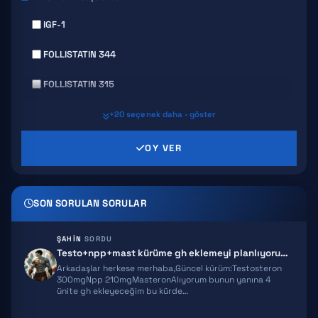
IGF-1
FOLLISTATIN 344
FOLLISTATIN 315
GHRP 6
+20 seçenek daha · göster
GHRP 2
OY VER
AICAR
SON SORULAN SORULAR
HEXARELIN
SERMORELIN
ŞAHIN
SORDU
Testo+npp+mast kürüme gh eklemeyi planlıyorum ekstra önerileriniz olur…
MOCT-C
Arkadaşlar herkese merhaba,Güncel kürüm:Testosteron
300mgNpp 210mgMasteronAlıyorum bunun yanına 4
ünite gh ekleyeceğim bu kürde…
IPT 141