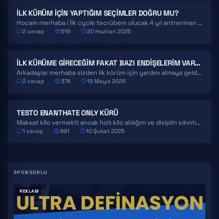
İLK KÜRÜM IÇIN YAPTIĞIM SEÇIMLER DOĞRU MU?
Hocam merhaba ! İlk cycle tecrübem olucak 4 yıl antrenman diyet geçmişim mevcut düşük yağ oranında…
2 cevap
519
20 Haziran 2025
İLK KÜRÜME GIRECEĞIM FAKAT BAZI ENDIŞELERIM VAR BANA YARDIMCI OLUR MUSUNUZ?
Arkadaşlar merhaba sizden ilk kürüm için yardım almaya geldim. Bu konuda neredeyse hiçbir fikrim yok diyebilirim…
2 cevap
374
19 Mayıs 2026
TESTO ENANTHATE ONLY KÜRÜ
Maksat kilo vermekti ancak hızlı kilo aldığım ve disiplin sıkıntısı yaşadığım için bikaç haftalık alıştırma sürecinden…
1 cevap
991
10 Şubat 2025
REKLAM