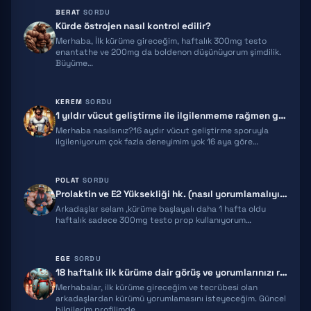
BPC 157
BERAT
SORDU
Kürde östrojen nasıl kontrol edilir?
TB500
Merhaba, İlk kürüme gireceğim, haftalık 300mg testo
enantathe ve 200mg da boldenon düşünüyorum şimdilik.
TRIPTORELIN
Büyüme…
RETATRUTIDE
KEREM
SORDU
1 yıldır vücut geliştirme ile ilgilenmeme rağmen gelişimim yeterli gel…
ACE031
Merhaba nasılsınız?16 aydır vücut geliştirme sporuyla
ilgileniyorum çok fazla deneyimim yok 16 aya göre…
HGH FRAGMENT
GNRH
POLAT
SORDU
Prolaktin ve E2 Yüksekliği hk. (nasıl yorumlamalıyım)
MGF
Arkadaşlar selam ,kürüme başlayalı daha 1 hafta oldu
haftalık sadece 300mg testo prop kullanıyorum…
IPAMORELIN
EGE
SORDU
MELANOTAN 2
18 haftalık ilk kürüme dair görüş ve yorumlarınızı rica ediyorum!
Merhabalar, ilk kürüme gireceğim ve tecrübesi olan
EPITALON
arkadaşlardan kürümü yorumlamasını isteyeceğim. Güncel
bilgilerim profilimde…