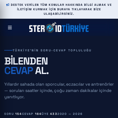
DESTEK VERILEN TÜM KONULAR HAKKINDA BILGI ALMAK VE
ILETIŞIM KURMAK IÇIN BURAYA TIKLAYARAK BIZE
ULAŞABILIRSINIZ.
TÜRKIYE'NIN SORU-CEVAP TOPLULUĞU
BILENDEN
CEVAP
AL.
Yıllardır sahada olan sporcular, eczacılar ve antrenörler
— soruları saatler içinde, çoğu zaman dakikalar içinde
yanıtlıyor.
SORU
154
CEVAP
164
ÜYE
433
2020 — 2026