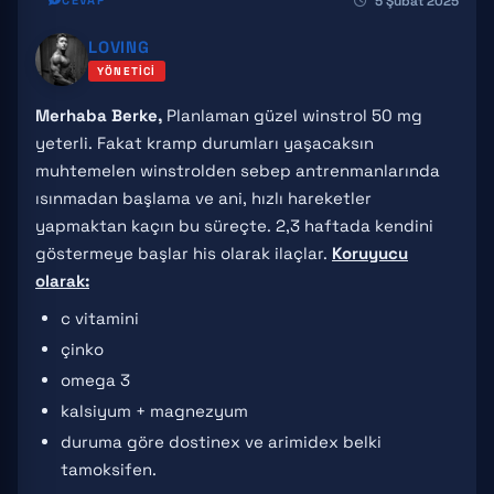
5 Şubat 2025
CEVAP
LOVING
YÖNETICI
Merhaba Berke,
Planlaman güzel winstrol 50 mg
yeterli. Fakat kramp durumları yaşacaksın
muhtemelen winstrolden sebep antrenmanlarında
ısınmadan başlama ve ani, hızlı hareketler
yapmaktan kaçın bu süreçte. 2,3 haftada kendini
göstermeye başlar his olarak ilaçlar.
Koruyucu
olarak:
c vitamini
çinko
omega 3
kalsiyum + magnezyum
duruma göre dostinex ve arimidex belki
tamoksifen.