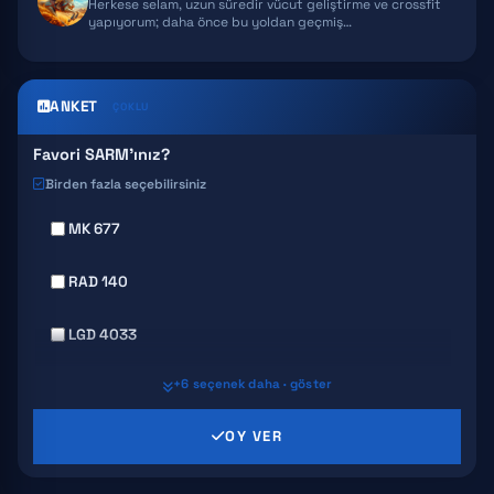
Herkese selam, uzun süredir vücut geliştirme ve crossfit
yapıyorum; daha önce bu yoldan geçmiş…
ANKET
ÇOKLU
Favori SARM'ınız?
Birden fazla seçebilirsiniz
MK 677
RAD 140
LGD 4033
+6 seçenek daha · göster
MK 2866
OY VER
SR 9009
GW 501516