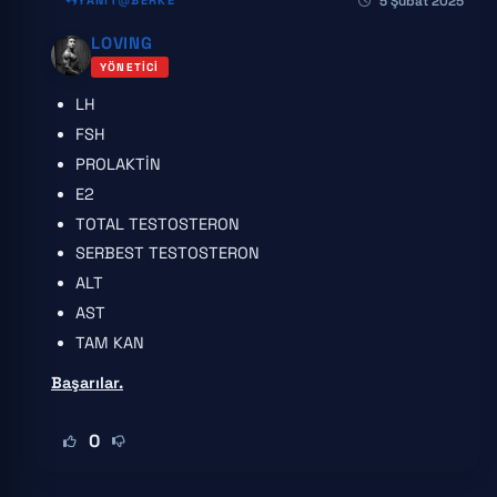
5 Şubat 2025
YANIT
BERKE
LOVING
YÖNETICI
LH
FSH
PROLAKTİN
E2
TOTAL TESTOSTERON
SERBEST TESTOSTERON
ALT
AST
TAM KAN
Başarılar.
0