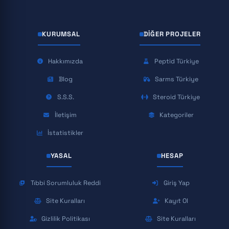
KURUMSAL
DIĞER PROJELER
Hakkımızda
Peptid Türkiye
Blog
Sarms Türkiye
S.S.S.
Steroid Türkiye
İletişim
Kategoriler
İstatistikler
YASAL
HESAP
Tıbbi Sorumluluk Reddi
Giriş Yap
Site Kuralları
Kayıt Ol
Gizlilik Politikası
Site Kuralları