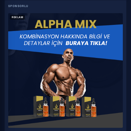
S4
REKLAM
YK 11
S 23