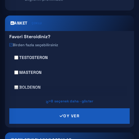
SNAP 8
GHK-CU
ANKET
ÇOKLU
Favori Steroidiniz?
Birden fazla seçebilirsiniz
TESTOSTERON
MASTERON
BOLDENON
+8 seçenek daha · göster
DECA DURABOLIN
OY VER
PRIMABOLAN
TRENBOLONE