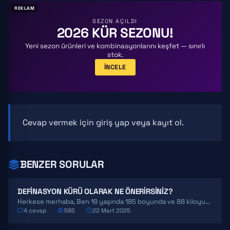
REKLAM
SEZON AÇILDI
2026 KÜR SEZONU!
Yeni sezon ürünleri ve kombinasyonlarını keşfet — sınırlı
stok.
İNCELE
Cevap vermek için
giriş yap
veya
kayıt ol
.
BENZER SORULAR
DEFINASYON KÜRÜ OLARAK NE ÖNERIRSINIZ?
Herkese merhaba, Ben 18 yaşında 185 boyunda ve 88 kiloyum yağ oranım%20 civarında yaza kadar yağ…
4 cevap
585
22 Mart 2025