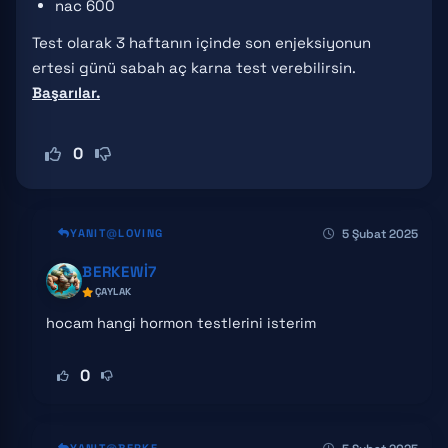
nac 600
Test olarak 3 haftanın içinde son enjeksiyonun
ertesi günü sabah aç karna test verebilirsin.
Başarılar.
0
5 Şubat 2025
YANIT
LOVING
BERKEWI7
ÇAYLAK
hocam hangi hormon testlerini isterim
0