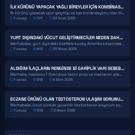
İLK KÜRÜNÜ YAPACAK YAĞLI BIREYLER IÇIN KOMBINASYONLAR
İlk kürünü yapacak spor geçmişi ve kas kordinasyonu olan birisiyim uzun bir süre spora ara vermem…
1 cevap
721
23 Ocak 2025
YURT DIŞINDAKI VÜCUT GELIŞTIRMECILER NEDEN DAHA BÜYÜK?
Merhabalar, yurt dışındaki özellikle kuzey Amerika kıtasındaki fitnessçılar neden Türkiye'ye nazaran daha büyük? Buna steroid kullanlarda…
1 cevap
612
25 Nisan 2025
ALDIĞIM ILAÇLARIN RENGINDE BI GARIPLIK VAR! SEBEBI NE OLABILIR?
Merhaba, nasılsınız? Overdose testo prop ve masteron aldım rengi bildiğin su gibi doğru mu acaba bi…
1 cevap
518
5 Ekim 2025
ECZANE ÜRÜNÜ OLAN TESTOSTERON ULAŞIM SORUNU HK.
Merhabalar, Uzun süredir güvenilir testosteron arıyorum eczane ürünü olması şartım var! Fakat bulamıyorum yurtdışı veya yurtiçi…
1 cevap
505
3 Nisan 2026