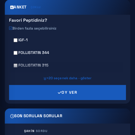
ANKET
ÇOKLU
Favori Peptidiniz?
Birden fazla seçebilirsiniz
IGF-1
FOLLISTATIN 344
FOLLISTATIN 315
GHRP 6
+20 seçenek daha · göster
GHRP 2
OY VER
AICAR
SON SORULAN SORULAR
HEXARELIN
SERMORELIN
ŞAHIN
SORDU