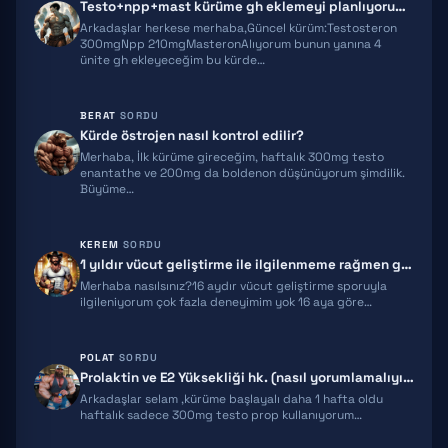
Testo+npp+mast kürüme gh eklemeyi planlıyorum ekstra önerileriniz olur…
MOCT-C
Arkadaşlar herkese merhaba,Güncel kürüm:Testosteron
300mgNpp 210mgMasteronAlıyorum bunun yanına 4
ünite gh ekleyeceğim bu kürde…
IPT 141
BPC 157
BERAT
SORDU
Kürde östrojen nasıl kontrol edilir?
TB500
Merhaba, İlk kürüme gireceğim, haftalık 300mg testo
enantathe ve 200mg da boldenon düşünüyorum şimdilik.
TRIPTORELIN
Büyüme…
RETATRUTIDE
KEREM
SORDU
1 yıldır vücut geliştirme ile ilgilenmeme rağmen gelişimim yeterli gel…
ACE031
Merhaba nasılsınız?16 aydır vücut geliştirme sporuyla
ilgileniyorum çok fazla deneyimim yok 16 aya göre…
HGH FRAGMENT
GNRH
POLAT
SORDU
Prolaktin ve E2 Yüksekliği hk. (nasıl yorumlamalıyım)
MGF
Arkadaşlar selam ,kürüme başlayalı daha 1 hafta oldu
haftalık sadece 300mg testo prop kullanıyorum…
IPAMORELIN