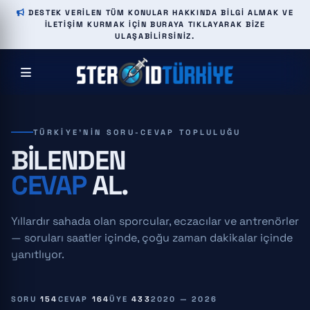
DESTEK VERILEN TÜM KONULAR HAKKINDA BILGI ALMAK VE
ILETIŞIM KURMAK IÇIN BURAYA TIKLAYARAK BIZE
ULAŞABILIRSINIZ.
TÜRKIYE'NIN SORU-CEVAP TOPLULUĞU
BILENDEN
CEVAP
AL.
Yıllardır sahada olan sporcular, eczacılar ve antrenörler
— soruları saatler içinde, çoğu zaman dakikalar içinde
yanıtlıyor.
SORU
154
CEVAP
164
ÜYE
433
2020 — 2026