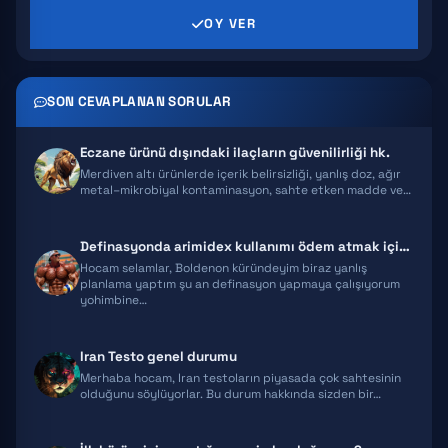
OY VER
PRIMABOLAN
TRENBOLONE
SON CEVAPLANAN SORULAR
CLENBUTEROL
Eczane ürünü dışındaki ilaçların güvenilirliği hk.
YOHIMBINE
Merdiven altı ürünlerde içerik belirsizliği, yanlış doz, ağır
metal–mikrobiyal kontaminasyon, sahte etken madde ve…
WINSTROL
Definasyonda arimidex kullanımı ödem atmak için mantıklı mı?
DIANABOL
Hocam selamlar, Boldenon küründeyim biraz yanlış
planlama yaptım şu an definasyon yapmaya çalışıyorum
yohimbine…
OXANDROLONE
Iran Testo genel durumu
Merhaba hocam, Iran testoların piyasada çok sahtesinin
olduğunu söylüyorlar. Bu durum hakkında sizden bir…