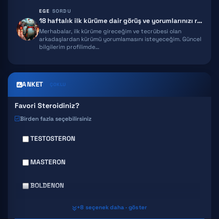
EGE
SORDU
MELANOTAN 2
18 haftalık ilk kürüme dair görüş ve yorumlarınızı rica ediyorum!
Merhabalar, ilk kürüme gireceğim ve tecrübesi olan
EPITALON
arkadaşlardan kürümü yorumlamasını isteyeceğim. Güncel
bilgilerim profilimde…
SNAP 8
GHK-CU
ANKET
ÇOKLU
Favori Steroidiniz?
Birden fazla seçebilirsiniz
TESTOSTERON
MASTERON
BOLDENON
+8 seçenek daha · göster
DECA DURABOLIN