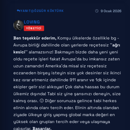
9 Ocak 2026
YANIT
ÖZGÜR KÖKTÜRK
LOVING
YÖNETICI
Ben teşekkür ederim,
Komşu ülkelerde özellikle bg -
Avrupa birliği dahilinde olan yerlerde reçetesiz ''
ağrı
kesici
'' alamazsınız! Bakmayın bizde daha yeni yeni
oldu reçete işleri fakat Avrupa'da bu imkansız zaten
uzun zamandır! Amerika'da misal siz reçetesiz
eczaneden birşey isteyin size yok desinler siz ikinci
kez ısrar etmeniz dahilinde 911 aranır ve 1dk içinde
ekipler gelir sizi alıkoyar! Çok daha hassas bu durum
ülkemiz dışında! Tabi siz yine şansınızı deneyin, size
kalmış orası. 🙂 Diğer sorunuza gelince tabi herkes
elinin alında olanı tercih eder. Elinin altında olandan
ziyade ülkeye giriş yapmış global marka değeri en
yüksek olan grupları tercih eder veya ulaşmaya
çalışırlar.
Başarılar.