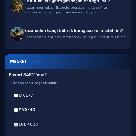
İlk kürüm için yaptığım seçimler doğru mu?
Hocam merhaba ! İlk cycle tecrübem olucak 4 yıl
antrenman diyet geçmişim mevcut düşük…
Eczaneden hangi böbrek koruyucu kullanabilirim?
Eczaneden alabilicegimiz böbrek koruyucu önerir misiniz ?
ANKET
ÇOKLU
Favori SARM'ınız?
Birden fazla seçebilirsiniz
MK 677
RAD 140
LGD 4033