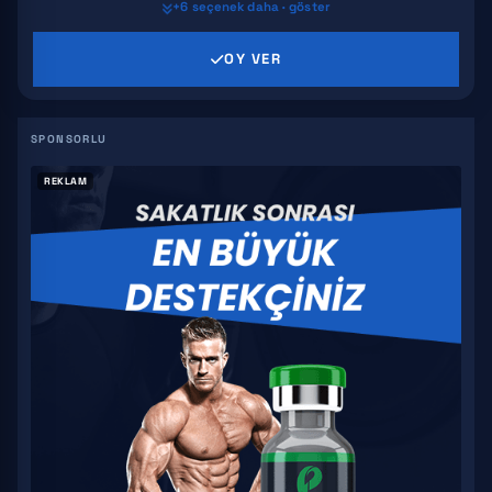
+6 seçenek daha · göster
MK 2866
OY VER
SR 9009
GW 501516
S4
REKLAM
YK 11
S 23