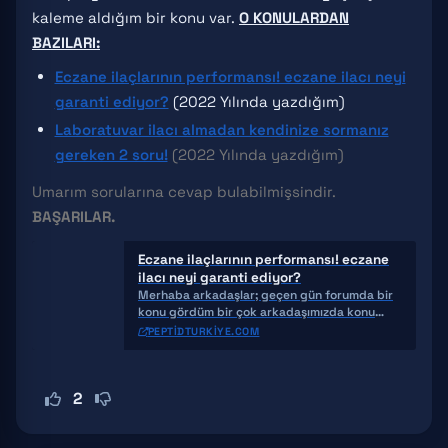
kaleme aldığım bir konu var.
O KONULARDAN
BAZILARI:
Eczane ilaçlarının performansı! eczane ilacı neyi
garanti ediyor?
(2022 Yılında yazdığım)
Laboratuvar ilacı almadan kendinize sormanız
gereken 2 soru!
(2022 Yılında yazdığım)
Umarım sorularına cevap bulabilmişsindir.
BAŞARILAR.
Eczane ilaçlarının performansı! eczane
ilacı neyi garanti ediyor?
Merhaba arkadaşlar; geçen gün forumda bir
konu gördüm bir çok arkadaşımızda konu
altında şu ülkenin eczane ilacı şöyle
PEPTIDTURKIYE.COM
performanslı bu ülke
2