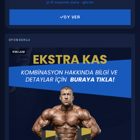
+6 seçenek daha · göster
MK 2866
OY VER
SR 9009
GW 501516
S4
REKLAM
YK 11
S 23