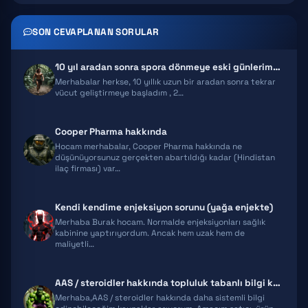
TRENBOLONE
SON CEVAPLANAN SORULAR
CLENBUTEROL
10 yıl aradan sonra spora dönmeye eski günlerime kavuşmaya karar verdi…
YOHIMBINE
Merhabalar herkse, 10 yıllık uzun bir aradan sonra tekrar
vücut geliştirmeye başladım , 2…
WINSTROL
Cooper Pharma hakkında
DIANABOL
Hocam merhabalar, Cooper Pharma hakkında ne
düşünüyorsunuz gerçekten abartıldığı kadar (Hindistan
ilaç firması) var…
OXANDROLONE
Kendi kendime enjeksiyon sorunu (yağa enjekte)
Merhaba Burak hocam. Normalde enjeksiyonları sağlık
kabinine yaptırıyordum. Ancak hem uzak hem de
maliyetli…
AAS / steroidler hakkında topluluk tabanlı bilgi kaynakları ve arşiv ö…
Merhaba,AAS / steroidler hakkında daha sistemli bilgi