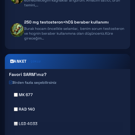
edinebileceğim kaynaklar arıyorum. Amacım satıcı, ürün
temini,…
250 mg testosteron+hCG beraber kullanımı
Burak hocam öncelikle selamlar, benim sorum testosteron
ve hcgnin beraber kullanımına olan düşünceniz.Küre
gireceğim…
ANKET
ÇOKLU
Favori SARM'ınız?
Birden fazla seçebilirsiniz
MK 677
RAD 140
LGD 4033