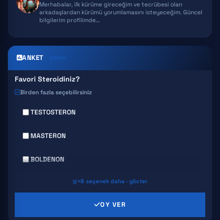
Merhabalar, ilk kürüme gireceğim ve tecrübesi olan
EPITALON
arkadaşlardan kürümü yorumlamasını isteyeceğim. Güncel
bilgilerim profilimde…
SNAP 8
GHK-CU
ANKET
ÇOKLU
Favori Steroidiniz?
Birden fazla seçebilirsiniz
TESTOSTERON
MASTERON
BOLDENON
+8 seçenek daha · göster
DECA DURABOLIN
OY VER
PRIMABOLAN