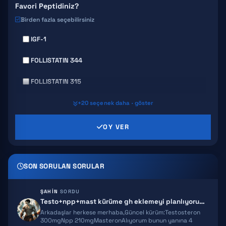
Favori Peptidiniz?
Birden fazla seçebilirsiniz
IGF-1
FOLLISTATIN 344
FOLLISTATIN 315
GHRP 6
+20 seçenek daha · göster
GHRP 2
OY VER
AICAR
SON SORULAN SORULAR
HEXARELIN
SERMORELIN
ŞAHIN
SORDU
Testo+npp+mast kürüme gh eklemeyi planlıyorum ekstra önerileriniz olur…
MOCT-C
Arkadaşlar herkese merhaba,Güncel kürüm:Testosteron
300mgNpp 210mgMasteronAlıyorum bunun yanına 4