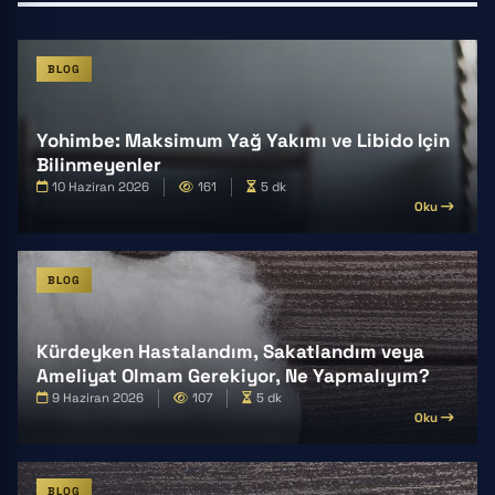
BLOG
Yohimbe: Maksimum Yağ Yakımı ve Libido Için
Bilinmeyenler
10 Haziran 2026
161
5 dk
Oku
BLOG
Kürdeyken Hastalandım, Sakatlandım veya
Ameliyat Olmam Gerekiyor, Ne Yapmalıyım?
9 Haziran 2026
107
5 dk
Oku
BLOG