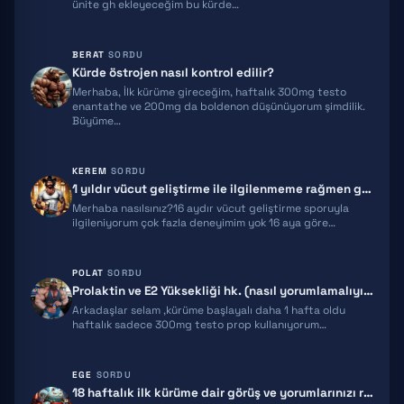
ünite gh ekleyeceğim bu kürde…
IPT 141
BPC 157
BERAT
SORDU
Kürde östrojen nasıl kontrol edilir?
TB500
Merhaba, İlk kürüme gireceğim, haftalık 300mg testo
enantathe ve 200mg da boldenon düşünüyorum şimdilik.
TRIPTORELIN
Büyüme…
RETATRUTIDE
KEREM
SORDU
1 yıldır vücut geliştirme ile ilgilenmeme rağmen gelişimim yeterli gel…
ACE031
Merhaba nasılsınız?16 aydır vücut geliştirme sporuyla
ilgileniyorum çok fazla deneyimim yok 16 aya göre…
HGH FRAGMENT
GNRH
POLAT
SORDU
Prolaktin ve E2 Yüksekliği hk. (nasıl yorumlamalıyım)
MGF
Arkadaşlar selam ,kürüme başlayalı daha 1 hafta oldu
haftalık sadece 300mg testo prop kullanıyorum…
IPAMORELIN
EGE
SORDU
MELANOTAN 2
18 haftalık ilk kürüme dair görüş ve yorumlarınızı rica ediyorum!