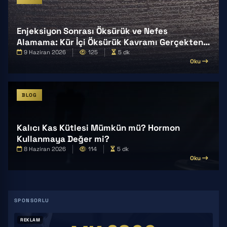
Enjeksiyon Sonrası Öksürük ve Nefes
Alamama: Kür İçi Öksürük Kavramı Gerçekten
Var mı?
9 Haziran 2026
125
5 dk
Oku
BLOG
Kalıcı Kas Kütlesi Mümkün mü? Hormon
Kullanmaya Değer mi?
8 Haziran 2026
114
5 dk
Oku
REKLAM