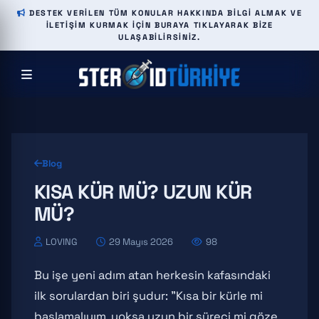
DESTEK VERILEN TÜM KONULAR HAKKINDA BILGI ALMAK VE
ILETIŞIM KURMAK IÇIN BURAYA TIKLAYARAK BIZE
ULAŞABILIRSINIZ.
Blog
KISA KÜR MÜ? UZUN KÜR
MÜ?
LOVING
29 Mayıs 2026
98
Bu işe yeni adım atan herkesin kafasındaki
ilk sorulardan biri şudur: "Kısa bir kürle mi
başlamalıyım, yoksa uzun bir süreci mi göze