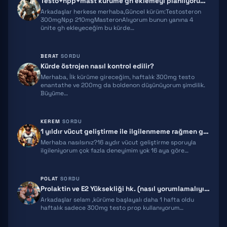
Testo+npp+mast kürüme gh eklemeyi planlıyorum ekstra önerileriniz olur…
MOCT-C
Arkadaşlar herkese merhaba,Güncel kürüm:Testosteron
300mgNpp 210mgMasteronAlıyorum bunun yanına 4
ünite gh ekleyeceğim bu kürde…
IPT 141
BPC 157
BERAT
SORDU
Kürde östrojen nasıl kontrol edilir?
TB500
Merhaba, İlk kürüme gireceğim, haftalık 300mg testo
enantathe ve 200mg da boldenon düşünüyorum şimdilik.
TRIPTORELIN
Büyüme…
RETATRUTIDE
KEREM
SORDU
1 yıldır vücut geliştirme ile ilgilenmeme rağmen gelişimim yeterli gel…
ACE031
Merhaba nasılsınız?16 aydır vücut geliştirme sporuyla
ilgileniyorum çok fazla deneyimim yok 16 aya göre…
HGH FRAGMENT
GNRH
POLAT
SORDU
Prolaktin ve E2 Yüksekliği hk. (nasıl yorumlamalıyım)
MGF
Arkadaşlar selam ,kürüme başlayalı daha 1 hafta oldu
haftalık sadece 300mg testo prop kullanıyorum…
IPAMORELIN