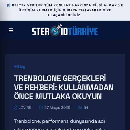
DESTEK VERILEN TÜM KONULAR HAKKINDA BILGI ALMAK VE
ILETIŞIM KURMAK IÇIN BURAYA TIKLAYARAK BIZE
ULAŞABILIRSINIZ.
Blog
TRENBOLONE GERÇEKLERI
VE REHBERI: KULLANMADAN
ÖNCE MUTLAKA OKUYUN
LOVING
27 Mayıs 2026
94
Trenbolone, performans dünyasında adı
sıkça geçen ama hakkında en çok yanlış