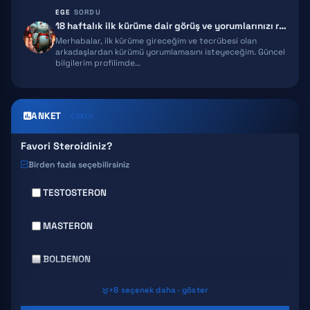
EGE
SORDU
MELANOTAN 2
18 haftalık ilk kürüme dair görüş ve yorumlarınızı rica ediyorum!
Merhabalar, ilk kürüme gireceğim ve tecrübesi olan
EPITALON
arkadaşlardan kürümü yorumlamasını isteyeceğim. Güncel
bilgilerim profilimde…
SNAP 8
GHK-CU
ANKET
ÇOKLU
Favori Steroidiniz?
Birden fazla seçebilirsiniz
TESTOSTERON
MASTERON
BOLDENON
+8 seçenek daha · göster
DECA DURABOLIN