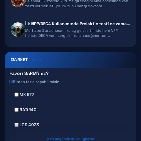
Selamlar ilk steroid kürüme gireceğim ama öncesinde kan
testi vermek istiyorum bunu hangi doktora…
İlk NPP/DECA Kullanımında Prolaktin testi ne zaman verilmeli?
Merhaba Burak hocam kolay gelsin. Elimde hem NPP
hemde DECA var, hangisini kullanacağıma tam…
ANKET
ÇOKLU
Favori SARM'ınız?
Birden fazla seçebilirsiniz
MK 677
RAD 140
LGD 4033
+6 seçenek daha · göster
MK 2866