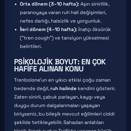
Orta dönem (3–10 hafta):
Aşırı sinirlilik,
paranoyaya varan ruh hali değişimleri,
nefes darlığı, halsizlik ve yorgunluk.
İleri dönem (4–10 hafta):
İnatçı öksürük
("tren cough") ve tansiyon yükselmesi
belirtileri.
PSIKOLOJIK BOYUT: EN ÇOK
HAFIFE ALINAN KONU
Trenbolone'un en yıkıcı etkisi çoğu zaman
bedende değil,
ruh halinde
kendini gösterir.
Zaten sinirli, çabuk parlayan, kaygı veya
duygu durum dalgalanmaları yaşayan
biriyseniz, bu bileşik mevcut eğilimleri ciddi
şekilde tetikleyebilir. Sahadan anlatılan
klasik örnek şudur: Trafikte yaşanan küçük