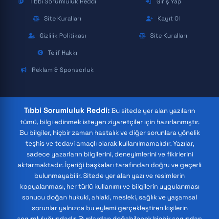
Tıbbi Sorumluluk Reddi
Giriş Yap
Site Kuralları
Kayıt Ol
Gizlilik Politikası
Site Kuralları
Telif Hakkı
Reklam & Sponsorluk
Tıbbi Sorumluluk Reddi:
Bu sitede yer alan yazıların
tümü, bilgi edinmek isteyen ziyaretçiler için hazırlanmıştır.
Bu bilgiler, hiçbir zaman hastalık ve diğer sorunlara yönelik
teşhis ve tedavi amaçlı olarak kullanılmamalıdır. Yazılar,
sadece yazarların bilgilerini, deneyimlerini ve fikirlerini
aktarmaktadır. İçeriği başkaları tarafından doğru ve geçerli
bulunmayabilir. Sitede yer alan yazı ve resimlerin
kopyalanması, her türlü kullanımı ve bilgilerin uygulanması
sonucu doğan hukuki, ahlaki, mesleki, sağlık ve yaşamsal
sorunlar yalnızca bu eylemi gerçekleştiren kişilerin
sorumluluğundadır. Bunlardan doğabilecek hiçbir sorundan