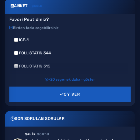
ANKET
ÇOKLU
Favori Peptidiniz?
Birden fazla seçebilirsiniz
IGF-1
FOLLISTATIN 344
FOLLISTATIN 315
GHRP 6
+20 seçenek daha · göster
GHRP 2
OY VER
AICAR
SON SORULAN SORULAR
HEXARELIN
SERMORELIN
ŞAHIN
SORDU