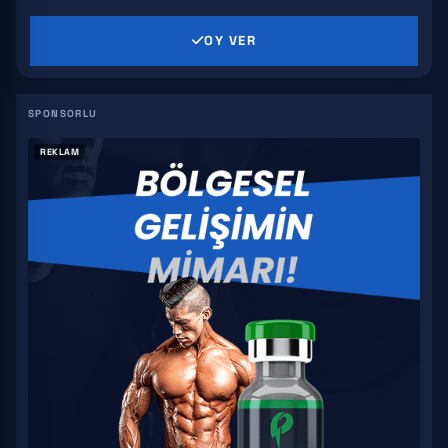
OY VER
SR 9009
GW 501516
S4
REKLAM
YK 11
S 23