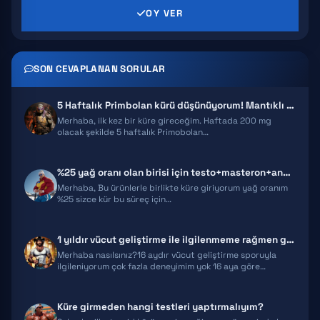
OY VER
PRIMABOLAN
TRENBOLONE
SON CEVAPLANAN SORULAR
CLENBUTEROL
5 Haftalık Primbolan kürü düşünüyorum! Mantıklı mı?
YOHIMBINE
Merhaba, ilk kez bir küre gireceğim. Haftada 200 mg
olacak şekilde 5 haftalık Primobolan…
WINSTROL
%25 yağ oranı olan birisi için testo+masteron+anavar kombinasyonu uygu…
DIANABOL
Merhaba, Bu ürünlerle birlikte küre giriyorum yağ oranım
%25 sizce kür bu süreç için…
OXANDROLONE
1 yıldır vücut geliştirme ile ilgilenmeme rağmen gelişimim yeterli gel…
Merhaba nasılsınız?16 aydır vücut geliştirme sporuyla
ilgileniyorum çok fazla deneyimim yok 16 aya göre…
Küre girmeden hangi testleri yaptırmalıyım?