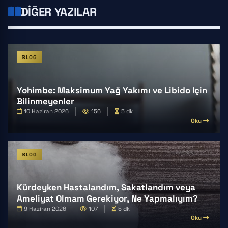
DIĞER YAZILAR
BLOG
Yohimbe: Maksimum Yağ Yakımı ve Libido Için
Bilinmeyenler
10 Haziran 2026
156
5 dk
Oku
BLOG
Kürdeyken Hastalandım, Sakatlandım veya
Ameliyat Olmam Gerekiyor, Ne Yapmalıyım?
9 Haziran 2026
107
5 dk
Oku