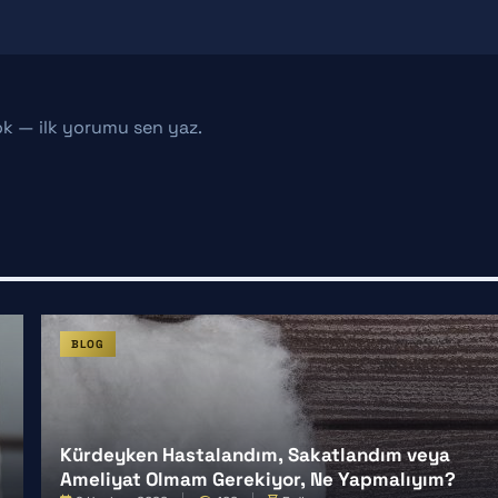
k — ilk yorumu sen yaz.
BLOG
Kürdeyken Hastalandım, Sakatlandım veya
Ameliyat Olmam Gerekiyor, Ne Yapmalıyım?