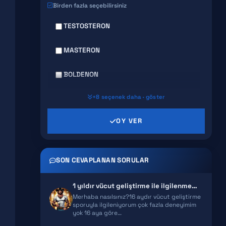
Birden fazla seçebilirsiniz
TESTOSTERON
MASTERON
BOLDENON
+8 seçenek daha · göster
DECA DURABOLIN
OY VER
PRIMABOLAN
TRENBOLONE
SON CEVAPLANAN SORULAR
CLENBUTEROL
1 yıldır vücut geliştirme ile ilgilenmeme rağmen gelişimim yeterli gel…
YOHIMBINE
Merhaba nasılsınız?16 aydır vücut geliştirme
sporuyla ilgileniyorum çok fazla deneyimim
yok 16 aya göre…
WINSTROL