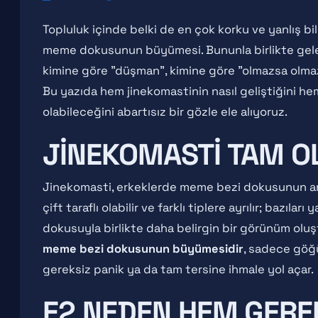
Topluluk içinde belki de en çok korku ve yanlış bil
meme dokusunun büyümesi. Bununla birlikte gele
kimine göre "düşman", kimine göre "olmazsa olmaz"
Bu yazıda hem jinekomastinin nasıl geliştiğini 
olabileceğini abartısız bir gözle ele alıyoruz.
JINEKOMASTI TAM O
Jinekomasti, erkeklerde meme bezi dokusunun ano
çift taraflı olabilir ve farklı tiplere ayrılır; bazıla
dokusuyla birlikte daha belirgin bir görünüm oluş
meme bezi dokusunun büyümesidir
, sadece göğü
gereksiz panik ya da tam tersine ihmale yol açar.
E2 NEDEN HEM GEREK