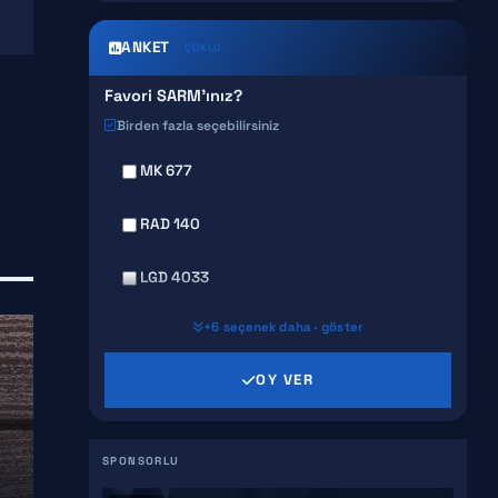
ANKET
ÇOKLU
Favori SARM'ınız?
Birden fazla seçebilirsiniz
MK 677
RAD 140
LGD 4033
+6 seçenek daha · göster
MK 2866
OY VER
SR 9009
GW 501516
S4