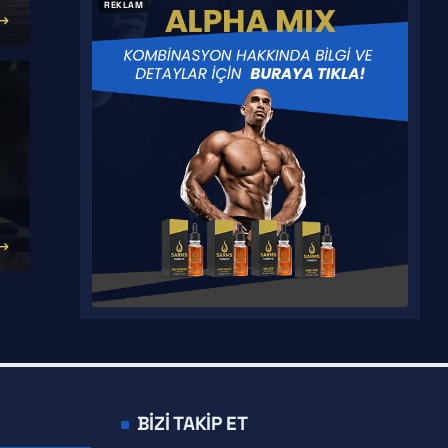
REKLAM
YK 11
S 23
BIZI TAKIP ET