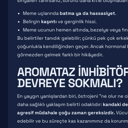
sinyalleri tanırsanız, sorunu daha kitle oluşmadan 
Meme uçlarında
batma ya da hassasiyet
.
Belirgin
kaşıntı
ve gerginlik hissi.
Meme ucunun hemen altında, bezelye veya fı
Bu belirtiler tanıdık gelebilir; çünkü pek çok e
çoğunlukla kendiliğinden geçer. Ancak hormonal bi
görmezden gelmek farklı bir hikâyedir.
AROMATAZ İNHIBITÖ
DEVREYE SOKMALI?
En yaygın yanlışlardan biri, östrojeni "ne olur ne 
daha sağlıklı yaklaşım belirti odaklıdır:
kandaki de
agresif müdahale çoğu zaman gereksizdir.
Vücut
edebilir ve bu süreçte kas kazanımınız da korunm