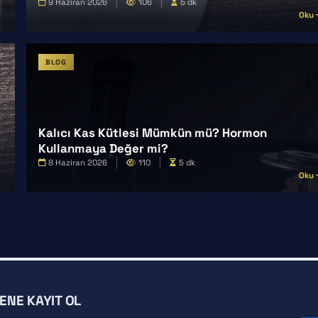
9 Haziran 2026
106
5 dk
Oku
BLOG
Kalıcı Kas Kütlesi Mümkün mü? Hormon
Kullanmaya Değer mi?
8 Haziran 2026
110
5 dk
Oku
ENE KAYIT OL