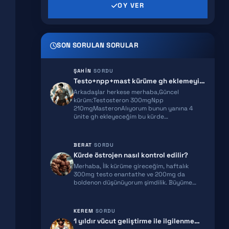
GHRP 2
OY VER
AICAR
SON SORULAN SORULAR
HEXARELIN
SERMORELIN
ŞAHIN
SORDU
Testo+npp+mast kürüme gh eklemeyi planlıyorum ekstra önerileriniz olur…
MOCT-C
Arkadaşlar herkese merhaba,Güncel
kürüm:Testosteron 300mgNpp
210mgMasteronAlıyorum bunun yanına 4
IPT 141
ünite gh ekleyeceğim bu kürde…
BPC 157
BERAT
SORDU
TB500
Kürde östrojen nasıl kontrol edilir?
Merhaba, İlk kürüme gireceğim, haftalık
TRIPTORELIN
300mg testo enantathe ve 200mg da
boldenon düşünüyorum şimdilik. Büyüme…
RETATRUTIDE
KEREM
SORDU
ACE031
1 yıldır vücut geliştirme ile ilgilenmeme rağmen gelişimim yeterli gel…