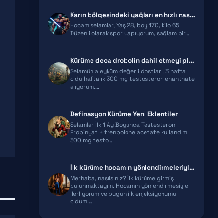
Karın bölgesindeki yağları en hızlı nasıl eritebilirim?
DIANABOL
Hocam selamlar, Yaş 28, boy 170, kilo 65
Düzenli olarak spor yapıyorum, sağlam bir…
OXANDROLONE
Kürüme deca drobolin dahil etmeyi planlıyorum! Mg olarak ne tavsiyede …
Selamün aleyküm değerli dostlar , 3 hafta
oldu haftalık 300 mg testosteron enanthate
alıyorum.…
Definasyon Kürüme Yeni Eklentiler
Selamlar İlk 1 Ay Boyunca Testesteron
Propinyat + trenbolone acetate kullandım
300 mg testo…
İlk kürüme hocamın yönlendirmeleriyle başladım! Tavsiye ve öneriler hk…
Merhaba, nasılsınız? İlk kürüme girmiş
bulunmaktayım. Hocamın yönlendirmesiyle
ilerliyorum ve bugün ilk enjeksiyonumu
oldum.…