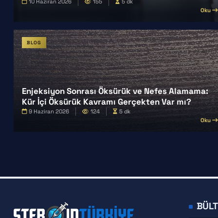
10 Haziran 2026
155
5 dk
Oku
BLOG
Enjeksiyon Sonrası Öksürük ve Nefes Alamama:
Kür İçi Öksürük Kavramı Gerçekten Var mı?
9 Haziran 2026
124
5 dk
Oku
BÜLT