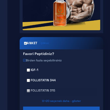
ANKET
ÇOKLU
Favori Peptidiniz?
Birden fazla seçebilirsiniz
IGF-1
FOLLISTATIN 344
FOLLISTATIN 315
GHRP 6
+20 seçenek daha · göster