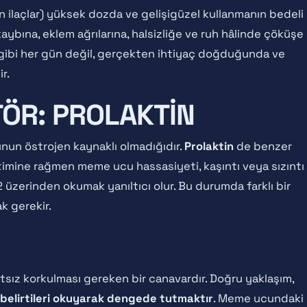
en ilaçlar) yüksek dozda ve gelişigüzel kullanmanın bedeli
 kaybına, eklem ağrılarına, halsizliğe ve ruh hâlinde çöküşe
n" gibi her gün değil, gerçekten ihtiyaç doğduğunda ve
r.
ÖR: PROLAKTIN
nun östrojen kaynaklı olmadığıdır.
Prolaktin
de benzer
netimine rağmen meme ucu hassasiyeti, kaşıntı veya sızıntı
2 üzerinden okumak yanıltıcı olur. Bu durumda farklı bir
k gerekir.
rtsız korkulması gereken bir canavardır. Doğru yaklaşım,
belirtileri okuyarak dengede tutmaktır
. Meme ucundaki