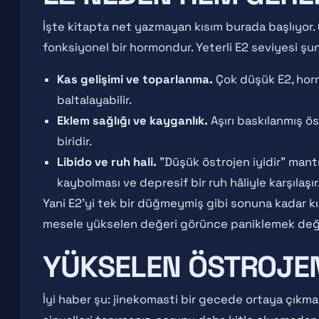
İşte kitapta net yazmayan kısım burada başlıyor. 
fonksiyonel bir hormondur. Yeterli E2 seviyesi şunl
Kas gelişimi ve toparlanma.
Çok düşük E2, hor
baltalayabilir.
Eklem sağlığı ve kayganlık.
Aşırı baskılanmış ös
biridir.
Libido ve ruh hali.
"Düşük östrojen iyidir" mant
kaybolması ve depresif bir ruh hâliyle karşılaşır
Yani E2'yi tek bir düğmeymiş gibi sonuna kadar kı
mesele yükselen değeri görünce paniklemek değ
YÜKSELEN ÖSTROJEN
İyi haber şu: jinekomasti bir gecede ortaya çıkmaz.