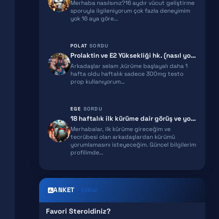
Merhaba nasılsınız?16 aydır vücut geliştirme
HGH FRAGMENT
sporuyla ilgileniyorum çok fazla deneyimim
yok 16 aya göre…
GNRH
POLAT
SORDU
MGF
Prolaktin ve E2 Yüksekliği hk. (nasıl yorumlamalıyım)
Arkadaşlar selam ,kürüme başlayalı daha 1
IPAMORELIN
hafta oldu haftalık sadece 300mg testo
prop kullanıyorum…
MELANOTAN 2
EGE
SORDU
EPITALON
18 haftalık ilk kürüme dair görüş ve yorumlarınızı rica ediyorum!
Merhabalar, ilk kürüme gireceğim ve
SNAP 8
tecrübesi olan arkadaşlardan kürümü
yorumlamasını isteyeceğim. Güncel bilgilerim
GHK-CU
profilimde…
ANKET
ÇOKLU
Favori Steroidiniz?