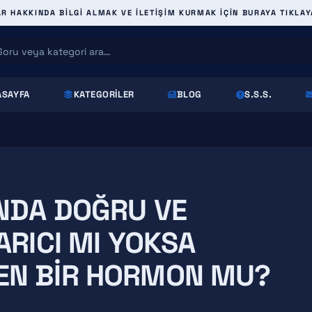
 HAKKINDA BILGI ALMAK VE ILETIŞIM KURMAK IÇIN BURAYA TIKLAY
ASAYFA
KATEGORILER
BLOG
S.S.S.
NDA DOĞRU VE
ARICI MI YOKSA
EN BIR HORMON MU?