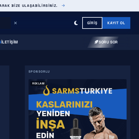
ARAK BIZE ULAŞABILIRSINIZ.
GIRIŞ
KAYIT OL
İLETIŞIM
SORU SOR
REKLAM