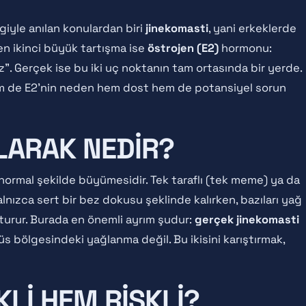
giyle anılan konulardan biri
jinekomasti
, yani erkeklerde
n ikinci büyük tartışma ise
östrojen (E2)
hormonu:
. Gerçek ise bu iki uç noktanın tam ortasında bir yerde.
hem de E2'nin neden hem dost hem de potansiyel sorun
LARAK NEDIR?
rmal şekilde büyümesidir. Tek taraflı (tek meme) ya da
rı yalnızca sert bir bez dokusu şeklinde kalırken, bazıları yağ
turur. Burada en önemli ayrım şudur:
gerçek jinekomasti
s bölgesindeki yağlanma değil. Bu ikisini karıştırmak,
LI HEM RISKLI?