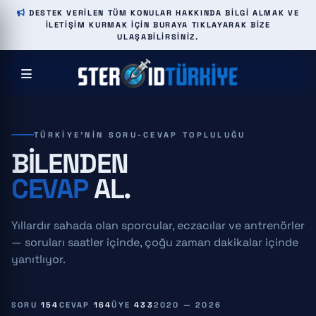
DESTEK VERILEN TÜM KONULAR HAKKINDA BILGI ALMAK VE
ILETIŞIM KURMAK IÇIN BURAYA TIKLAYARAK BIZE
ULAŞABILIRSINIZ.
TÜRKIYE'NIN SORU-CEVAP TOPLULUĞU
BILENDEN
CEVAP
AL.
Yıllardır sahada olan sporcular, eczacılar ve antrenörler
— soruları saatler içinde, çoğu zaman dakikalar içinde
yanıtlıyor.
SORU
154
CEVAP
164
ÜYE
433
2020 — 2026