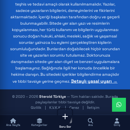
teşhis ve tedavi amaçlı olarak kullanılmamalıdır. Yazılar,
sadece yazarların bilgilerini, deneyimlerini ve fikirlerini
aktarmaktadır. İçeriği başkaları tarafından doğru ve geçerli
bulunmayabilir. Sitede yer alan yazı ve resimlerin
kopyalanması, her türlü kullanımı ve bilgilerin uygulanması
sonucu doğan hukuki, ahlaki, mesleki, sağlık ve yaşamsal
sorunlar yalnızca bu eylemi gerçekleştiren kişilerin
sorumluluğundadır. Bunlardan doğabilecek hiçbir sorundan
site ve yazarları sorumlu tutulamaz. Doktorunuza
danışmadan sitede yer alan diyet ve benzeri uygulamalara
başlamayınız. Sağlığınızla ilgili her konuda öncelikle bir
hekime danışın. Bu sitedeki içerikler bilgilendirme amaçlıdır
Detaylı yasal uyarı →
ve tıbbi tavsiye yerine geçmez.
© 2020 – 2026
Steroid Türkiye
— Tüm hakları saklıdır. Burada
paylaşılanlar tıbbi tavsiye değildir.
Gizlilik
K.V.K.K.
Çerez
İletişim
Ana Sayfa
Kategoriler
Ara
Giriş
Soru Sor