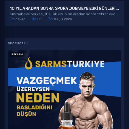
10 YIL ARADAN SONRA SPORA DÖNMEYE ESKI GÜNLERIME KAVUŞMAYA KARAR VERDIM! DEFINASYON SÜRECI HK.
Merhabalar herkse, 10 yıllık uzun bir aradan sonra tekrar vücut geliştirmeye başladım , 2 haftadır aktif…
1 cevap
282
1 Mayıs 2026
REKLAM