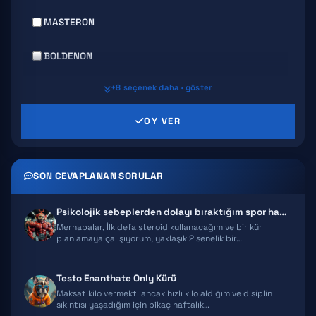
MASTERON
BOLDENON
+8 seçenek daha · göster
DECA DURABOLIN
OY VER
PRIMABOLAN
TRENBOLONE
SON CEVAPLANAN SORULAR
CLENBUTEROL
Psikolojik sebeplerden dolayı bıraktığım spor hayatıma kür ile başlama…
YOHIMBINE
Merhabalar, İlk defa steroid kullanacağım ve bir kür
planlamaya çalışıyorum, yaklaşık 2 senelik bir…
WINSTROL
Testo Enanthate Only Kürü
DIANABOL
Maksat kilo vermekti ancak hızlı kilo aldığım ve disiplin
sıkıntısı yaşadığım için bikaç haftalık…