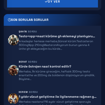
GHRP 2
OY VER
AICAR
SON SORULAN SORULAR
HEXARELIN
SERMORELIN
ŞAHIN
SORDU
Testo+npp+mast kürüme gh eklemeyi planlıyorum ekstra önerileriniz olur…
MOCT-C
Arkadaşlar herkese merhaba,Güncel kürüm:Testosteron
300mgNpp 210mgMasteronAlıyorum bunun yanına 4
ünite gh ekleyeceğim bu kürde…
IPT 141
BPC 157
BERAT
SORDU
Kürde östrojen nasıl kontrol edilir?
TB500
Merhaba, İlk kürüme gireceğim, haftalık 300mg testo
enantathe ve 200mg da boldenon düşünüyorum şimdilik.
TRIPTORELIN
Büyüme…
RETATRUTIDE
KEREM
SORDU
1 yıldır vücut geliştirme ile ilgilenmeme rağmen gelişimim yeterli gel…
ACE031
Merhaba nasılsınız?16 aydır vücut geliştirme sporuyla