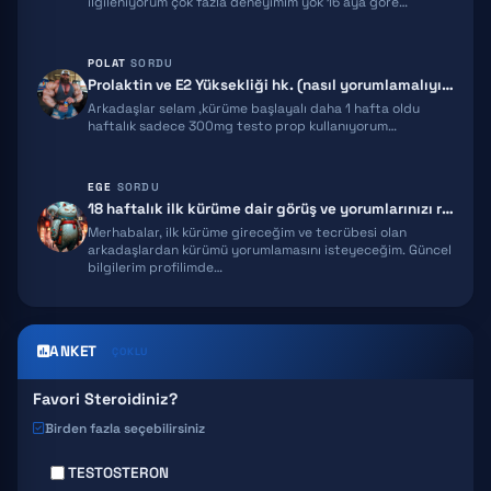
ilgileniyorum çok fazla deneyimim yok 16 aya göre…
HGH FRAGMENT
GNRH
POLAT
SORDU
Prolaktin ve E2 Yüksekliği hk. (nasıl yorumlamalıyım)
MGF
Arkadaşlar selam ,kürüme başlayalı daha 1 hafta oldu
haftalık sadece 300mg testo prop kullanıyorum…
IPAMORELIN
EGE
SORDU
MELANOTAN 2
18 haftalık ilk kürüme dair görüş ve yorumlarınızı rica ediyorum!
Merhabalar, ilk kürüme gireceğim ve tecrübesi olan
EPITALON
arkadaşlardan kürümü yorumlamasını isteyeceğim. Güncel
bilgilerim profilimde…
SNAP 8
GHK-CU
ANKET
ÇOKLU
Favori Steroidiniz?
Birden fazla seçebilirsiniz
TESTOSTERON