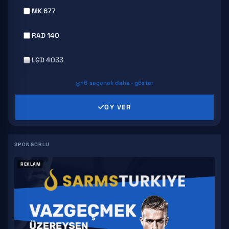
MK 677
RAD 140
LGD 4033
+6 seçenek daha · göster
MK 2866
OY VER
SR 9009
GW 501516
S4
REKLAM
YK 11
S 23