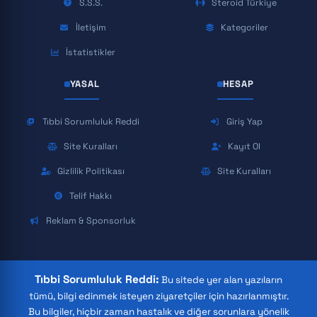
S.S.S.
Steroid Türkiye
İletişim
Kategoriler
İstatistikler
YASAL
HESAP
Tıbbi Sorumluluk Reddi
Giriş Yap
Site Kuralları
Kayıt Ol
Gizlilik Politikası
Site Kuralları
Telif Hakkı
Reklam & Sponsorluk
Tıbbi Sorumluluk Reddi:
Bu sitede yer alan yazıların
tümü, bilgi edinmek isteyen ziyaretçiler için hazırlanmıştır.
Bu bilgiler, hiçbir zaman hastalık ve diğer sorunlara yönelik