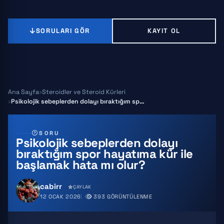
SORULARI GÖR
KAYIT OL
Ana Sayfa
Steroidler ve Steroid Kürleri
Psikolojik sebeplerden dolayı bıraktığım spor hayatıma kür ile b…
SORU
Psikolojik sebeplerden dolayı
bıraktığım spor hayatıma kür ile
başlamak hata mı olur?
cabirr
ÇAYLAK
12 OCAK 2026
393 GÖRÜNTÜLENME