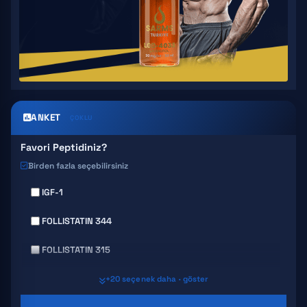
ANKET
ÇOKLU
Favori Peptidiniz?
Birden fazla seçebilirsiniz
IGF-1
FOLLISTATIN 344
FOLLISTATIN 315
GHRP 6
+20 seçenek daha · göster