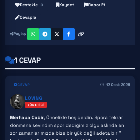
Destekle
Kaydet
Rapor Et
0
Cevapla
Paylaş
1 CEVAP
12 Ocak 2026
CEVAP
LOVING
YÖNETICI
Merhaba Cabir
, Öncelikle hoş geldin. Spora tekrar
dönmene sevindim spor dediğimiz olgu aslında en
zor zamanlarımızda bize bir yük değil adeta bir ''