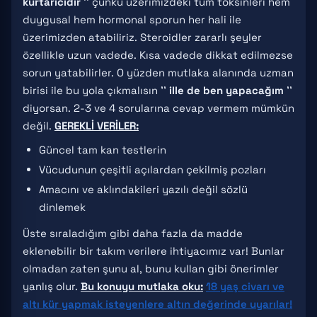
kurtarıcıdır
'' çünkü üzerimizdeki tüm toksinleri hem
duygusal hem hormonal sporun her hali ile
üzerimizden atabiliriz. Steroidler zararlı şeyler
özellikle uzun vadede. Kısa vadede dikkat edilmezse
sorun yatabilirler. O yüzden mutlaka alanında uzman
birisi ile bu yola çıkmalısın ''
ille de ben yapacağım
''
diyorsan. 2-3 ve 4 sorularına cevap vermem mümkün
değil.
GEREKLİ VERİLER:
Güncel tam kan testlerin
Vücudunun çeşitli açılardan çekilmiş pozları
Amacını ve aklındakileri yazılı değil sözlü
dinlemek
Üste sıraladığım gibi daha fazla da madde
eklenebilir bir takım verilere ihtiyacımız var! Bunlar
olmadan zaten şunu al, bunu kullan gibi önerimler
yanlış olur.
Bu konuyu mutlaka oku:
18 yaş civarı ve
altı kür yapmak isteyenlere altın değerinde uyarılar!