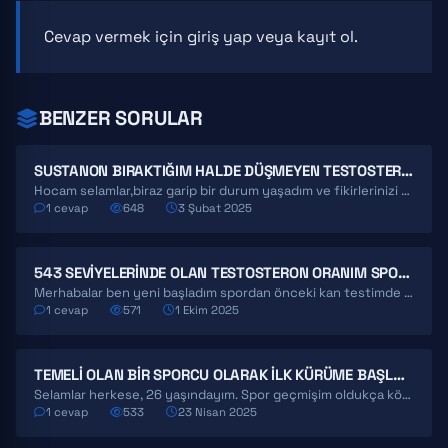
Cevap vermek için
giriş yap
veya
kayıt ol
.
BENZER SORULAR
SUSTANON BIRAKTIĞIM HALDE DÜŞMEYEN TESTOSTERON
Hocam selamlar,biraz garip bir durum yaşadım ve fikirlerinizi almak istiyorum. 7 ay boyunca haftada 500 mg…
1 cevap
648
3 Şubat 2025
543 SEVIYELERINDE OLAN TESTOSTERON ORANIM SPORA BAŞLADIKTAN SONRA DÜŞTÜ! SEBEBI NE OLABILIR?
Merhabalar ben yeni başladım spordan önceki kan testimde 543 olan testo oranım spora başladıktan 45 gün…
1 cevap
571
1 Ekim 2025
TEMELI OLAN BIR SPORCU OLARAK İLK KÜRÜME BAŞLAMAYI DÜŞÜNÜYORUM – TAVSIYELERINIZE İHTIYACIM VAR
Selamlar herkese, 26 yaşındayım. Spor geçmişim oldukça köklü diyebilirim: 8-13 yaş arası basketbol, 13-21 yaş arası…
1 cevap
533
23 Nisan 2025