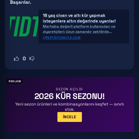
Başarılar.
18 yaş civarı ve altı kür yapmak
isteyenlere altın değerinde uyarılar!
Merhaba değerli platform kullanıcıları ve
ziyaretçileri; Uzun zamandır sektörde
değinmek istediğim aynı zamanda sporun bu
PEPTIDTURKIYE.COM
branşının kana
0
REKLAM
SEZON AÇILDI
2026 KÜR SEZONU!
Yeni sezon ürünleri ve kombinasyonlarını keşfet — sınırlı
stok.
İNCELE