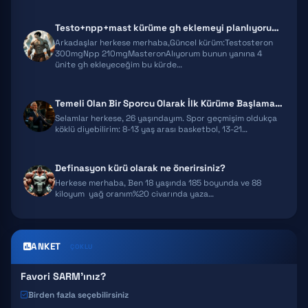
OXANDROLONE
Testo+npp+mast kürüme gh eklemeyi planlıyorum ekstra önerileriniz olur…
Arkadaşlar herkese merhaba,Güncel kürüm:Testosteron
300mgNpp 210mgMasteronAlıyorum bunun yanına 4
ünite gh ekleyeceğim bu kürde…
Temeli Olan Bir Sporcu Olarak İlk Kürüme Başlamayı Düşünüyorum – Tavsi…
Selamlar herkese, 26 yaşındayım. Spor geçmişim oldukça
köklü diyebilirim: 8-13 yaş arası basketbol, 13-21…
Definasyon kürü olarak ne önerirsiniz?
Herkese merhaba, Ben 18 yaşında 185 boyunda ve 88
kiloyum yağ oranım%20 civarında yaza…
ANKET
ÇOKLU
Favori SARM'ınız?
Birden fazla seçebilirsiniz