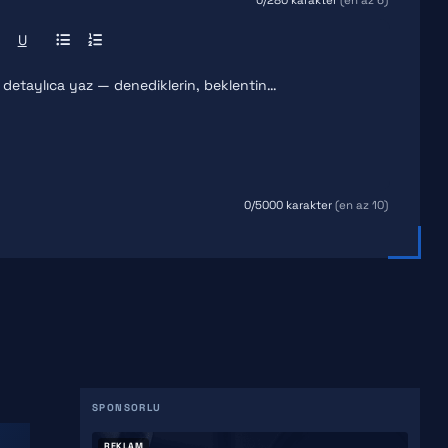
0
/280 karakter
(en az 6)
U
0
/5000 karakter
(en az 10)
REKLAM