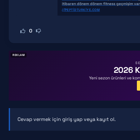
itibaren dönem dönem fitness geçmişim va
hiçbir za
PEPTIDTURKIYE.COM
0
REKLAM
SE
2026 
Yeni sezon ürünleri ve kom
Cevap vermek için
giriş yap
veya
kayıt ol
.