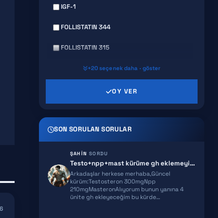
IGF-1
FOLLISTATIN 344
FOLLISTATIN 315
GHRP 6
+20 seçenek daha · göster
GHRP 2
OY VER
AICAR
SON SORULAN SORULAR
HEXARELIN
SERMORELIN
ŞAHIN
SORDU
Testo+npp+mast kürüme gh eklemeyi planlıyorum ekstra önerileriniz olur…
MOCT-C
Arkadaşlar herkese merhaba,Güncel
kürüm:Testosteron 300mgNpp
210mgMasteronAlıyorum bunun yanına 4
IPT 141
ünite gh ekleyeceğim bu kürde…
6
BPC 157