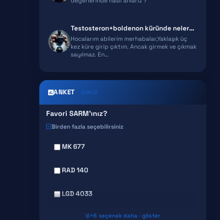
değerlerinde nasıl anlarız ?
Testosteron+boldenon küründe nelere dikkat etmeliyim?
Hocalarım abilerim merhabalar,Yaklaşık üç
kez küre girip çıktım. Ancak girmek ve çıkmak
sayılmaz. En…
ANKET
ÇOKLU
Favori SARM'ınız?
Birden fazla seçebilirsiniz
MK 677
RAD 140
LGD 4033
+6 seçenek daha · göster
MK 2866