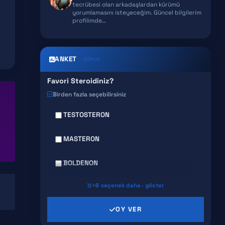
tecrübesi olan arkadaşlardan kürümü
yorumlamasını isteyeceğim. Güncel bilgilerim
GHK-CU
profilimde…
ANKET
ÇOKLU
Favori Steroidiniz?
Birden fazla seçebilirsiniz
TESTOSTERON
MASTERON
BOLDENON
+8 seçenek daha · göster
DECA DURABOLIN
OY VER
PRIMABOLAN