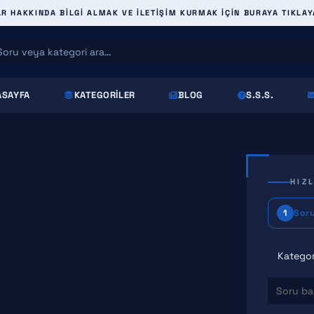
 HAKKINDA BILGI ALMAK VE ILETIŞIM KURMAK IÇIN BURAYA TIKLAY
ASAYFA
KATEGORILER
BLOG
S.S.S.
ST
HIZ
Sor
1