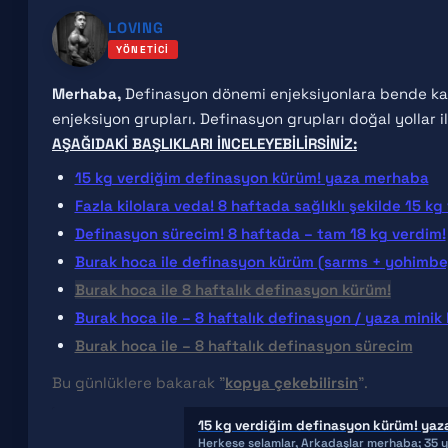
LOVING
YÖNETICI
Merhaba,
Definasyon dönemi enjeksiyonlara bende karşı
enjeksiyon grupları. Definasyon grupları doğal yollar i
AŞAĞIDAKİ BAŞLIKLARI İNCELEYEBİLİRSİNİZ:
15 kg verdiğim definasyon kürüm! yaza merhaba
Fazla kilolara veda! 8 haftada sağlıklı şekilde 15 kg
Definasyon sürecim! 8 haftada – tam 18 kg verdim!
Burak hoca ile definasyon kürüm (sarms + yohimbe
Burak hoca ile 8 haftalık definasyon kürüm!
Burak hoca ile – 8 haftalık definasyon / yaza minik b
Burak hoca ile – 8 haftalık definasyon sürecim
Bu günlüklere bakarak ”
kopya çekebilirsin
”.
15 kg verdiğim definasyon kürüm! yaz
Herkese selamlar, Arkadaşlar merhaba; 35 yaşındayım 25 yaşından