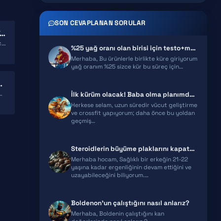
TRENBOLONE
SON CEVAPLANAN SORULAR
TOSTERON+PRIMOBOLAN KÜRÜ YAPMAK ISTIYORUM! TAVSIYELERINIZ NELERDIR?
CLENBUTEROL
Merhabalar, öncelikle yaşım 19 boyum 1.78 kilom 76 4 senedir vücüt geliştirmeyle ilgileniyorum. Küre girmeyi düşünüyorum…
%25 yağ oranı olan birisi için testo+masteron+anavar kombinasyonu uygu…
YOHIMBINE
Merhaba, Bu ürünlerle birlikte küre giriyorum
yağ oranım %25 sizce kür bu süreç için…
WINSTROL
N HANGI KÜRÜ YAPMALIYIM?
im ilk kez küre gireceğim hedefim kür+pct sonrası 70-80kg…
İlk kürüm olacak! Baba olma planımda var! ne yapmalıyım?
DIANABOL
Herkese selam, uzun süredir vücut geliştirme
ve crossfit yapıyorum; daha önce bu yoldan
geçmiş…
OXANDROLONE
Steroidlerin büyüme plaklarını kapatma ihtimali nedir?
Merhaba hocam, Sağlıklı bir erkeğin 21-22
yaşına kadar ergenliğinin devam ettiğini ve
uzayabileceğini biliyorum.…
Boldenon'un çalıştığını nasıl anlarız?
Merhaba, Boldenin çalıştığını kan