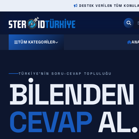
DESTEK VERILEN TÜM KONULAR
TÜM KATEGORILER
AN
TÜRKIYE'NIN SORU-CEVAP TOPLULUĞU
BILENDEN
CEVAP
AL.