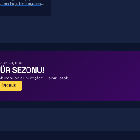
r, ama hayatım boyunca
ZON AÇILDI
KÜR SEZONU!
binasyonlarını keşfet — sınırlı stok.
İNCELE