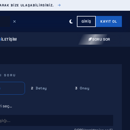
ARAK BIZE ULAŞABILIRSINIZ.
GIRIŞ
KAYIT OL
İLETIŞIM
SORU SOR
LI SORU
u
Detay
Onay
2
3