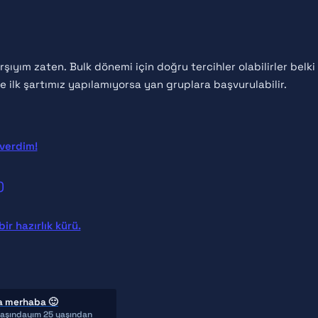
yım zaten. Bulk dönemi için doğru tercihler olabilirler belki
le ilk şartımız yapılamıyorsa yan gruplara başvurulabilir.
 verdim!
)
ir hazırlık kürü.
a merhaba 🙂