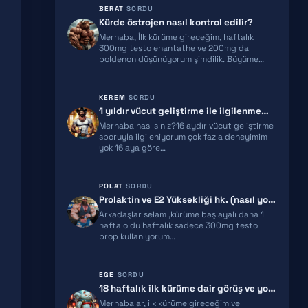
BERAT
SORDU
TB500
Kürde östrojen nasıl kontrol edilir?
Merhaba, İlk kürüme gireceğim, haftalık
TRIPTORELIN
300mg testo enantathe ve 200mg da
boldenon düşünüyorum şimdilik. Büyüme…
RETATRUTIDE
KEREM
SORDU
ACE031
1 yıldır vücut geliştirme ile ilgilenmeme rağmen gelişimim yeterli gel…
Merhaba nasılsınız?16 aydır vücut geliştirme
HGH FRAGMENT
sporuyla ilgileniyorum çok fazla deneyimim
yok 16 aya göre…
GNRH
POLAT
SORDU
MGF
Prolaktin ve E2 Yüksekliği hk. (nasıl yorumlamalıyım)
Arkadaşlar selam ,kürüme başlayalı daha 1
IPAMORELIN
hafta oldu haftalık sadece 300mg testo
prop kullanıyorum…
MELANOTAN 2
EGE
SORDU
EPITALON
18 haftalık ilk kürüme dair görüş ve yorumlarınızı rica ediyorum!
Merhabalar, ilk kürüme gireceğim ve
SNAP 8