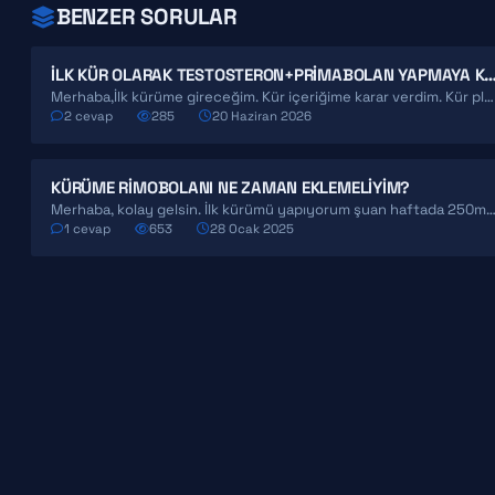
BENZER SORULAR
İLK KÜR OLARAK TESTOSTERON+PRIMABOLAN YAPMAYA KARAR VERDIM! NELERE
Merhaba,İlk kürüme gireceğim. Kür içeriğime karar verdim. Kür planlaması hakkında söylemek istediğiniz ya da belirtmek istediğiniz…
2 cevap
285
20 Haziran 2026
KÜRÜME RIMOBOLANI NE ZAMAN EKLEMELIYIM?
Merhaba, kolay gelsin. İlk kürümü yapıyorum şuan haftada 250mg testosterone enanthate alıyorum daha 3. ha
1 cevap
653
28 Ocak 2025