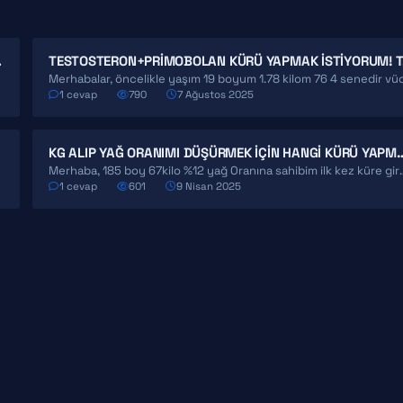
 DIKKAT ETMELIYIM?
TES
1 cevap
790
7 Ağustos 2025
KG ALIP YAĞ ORANIMI DÜŞÜRMEK IÇI
ftayadım. İlk…
Merhaba, 185 boy 67kilo %12 yağ Oranına sahib
1 cevap
601
9 Nisan 2025