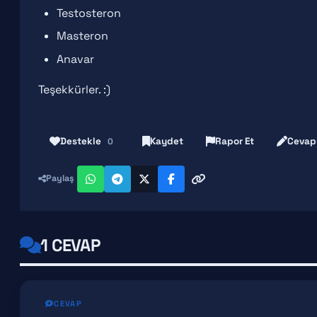
Testosteron
Masteron
Anavar
Teşekkürler. :)
Destekle
Kaydet
Rapor Et
Cevap
0
Paylaş
1 CEVAP
CEVAP