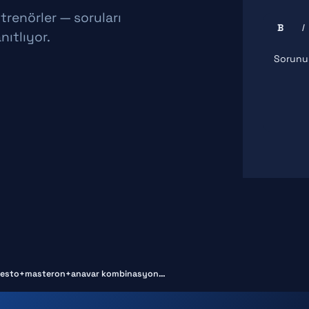
ntrenörler — soruları
B
I
nıtlıyor.
çin testo+masteron+anavar kombinasyon…