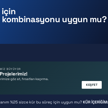
 için
r kombinasyonu uygun mu?
EMİZ BÜYÜYOR
Projelerimiz!
rimize göz at, fırsatları kaçırma.
KEŞFET
oranım %25 sizce kür bu süreç için uygun mu?
KÜR İÇERİĞİM