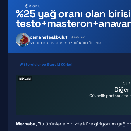
SORU
%25 yağ oranı olan birisi
testo+masteron+anava
osmanefeakbulut
ÇAYLAK
31 OCAK 2026
507 GÖRÜNTÜLENME
Steroidler ve Steroid Kürleri
REKLAM
AİL
Diğer 
Güvenilir partner sitele
Merhaba,
Bu ürünlerle birlikte küre giriyorum yağ 